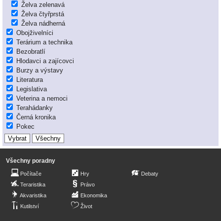
Želva zelenavá
Želva čtyřprstá
Želva nádherná
Obojživelníci
Terárium a technika
Bezobratlí
Hlodavci a zajícovci
Burzy a výstavy
Literatura
Legislativa
Veterina a nemoci
Terahádanky
Černá kronika
Pokec
Všechny poradny
Počítače
Hry
Debaty
Teraristika
Právo
Akvaristika
Ekonomika
Kutilství
Život