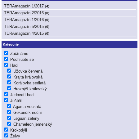
TERAmagazín 1/2017
(
4
)
TERAmagazín 2/2016
(
0
)
TERAmagazín 1/2016
(
0
)
TERAmagazín 5/2015
(
0
)
TERAmagazín 4/2015
(
0
)
Kategorie
Začínáme
Pochlubte se
Hadi
Užovka červená
Krajta královská
Korálovka sedlatá
Hroznýš královský
Jedovatí hadi
Ještěři
Agama vousatá
Gekončík noční
Leguán zelený
Chameleon jemenský
Krokodýli
Želvy