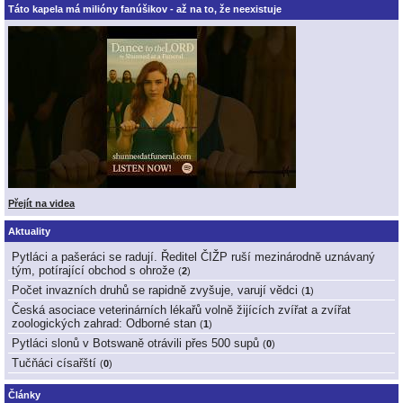
Táto kapela má milióny fanúšikov - až na to, že neexistuje
Přejít na videa
Aktuality
Pytláci a pašeráci se radují. Ředitel ČIŽP ruší mezinárodně uznávaný
tým, potírající obchod s ohrože
(
2
)
Počet invazních druhů se rapidně zvyšuje, varují vědci
(
1
)
Česká asociace veterinárních lékařů volně žijících zvířat a zvířat
zoologických zahrad: Odborné stan
(
1
)
Pytláci slonů v Botswaně otrávili přes 500 supů
(
0
)
Tučňáci císařští
(
0
)
Články