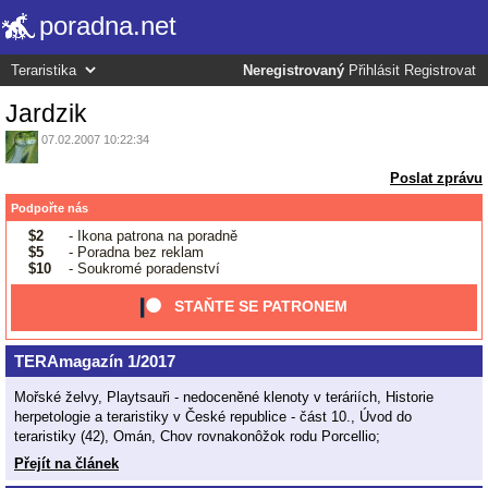
poradna.net
Neregistrovaný
Přihlásit
Registrovat
Jardzik
07.02.2007 10:22:34
Poslat zprávu
Podpořte nás
$2
- Ikona patrona na poradně
$5
- Poradna bez reklam
$10
- Soukromé poradenství
STAŇTE SE PATRONEM
TERAmagazín 1/2017
Mořské želvy, Playtsauři - nedoceněné klenoty v teráriích, Historie
herpetologie a teraristiky v České republice - část 10., Úvod do
teraristiky (42), Omán, Chov rovnakonôžok rodu Porcellio;
Přejít na článek