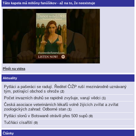
Táto kapela má milióny fanúšikov - až na to, že neexistuje
Přejít na videa
Aktuality
Pytláci a pašeráci se radují. Ředitel ČIŽP ruší mezinárodně uznávaný
tým, potírající obchod s ohrože
(
2
)
Počet invazních druhů se rapidně zvyšuje, varují vědci
(
1
)
Česká asociace veterinárních lékařů volně žijících zvířat a zvířat
zoologických zahrad: Odborné stan
(
1
)
Pytláci slonů v Botswaně otrávili přes 500 supů
(
0
)
Tučňáci císařští
(
0
)
Články