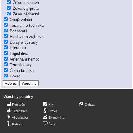
Želva zelenavá
Želva čtyřprstá
Želva nádherná
Obojživelníci
Terárium a technika
Bezobratlí
Hlodavci a zajícovci
Burzy a výstavy
Literatura
Legislativa
Veterina a nemoci
Terahádanky
Černá kronika
Pokec
Všechny poradny
Počítače
Hry
Debaty
Teraristika
Právo
Akvaristika
Ekonomika
Kutilství
Život