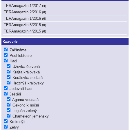
TERAmagazín 1/2017
(
4
)
TERAmagazín 2/2016
(
0
)
TERAmagazín 1/2016
(
0
)
TERAmagazín 5/2015
(
0
)
TERAmagazín 4/2015
(
0
)
Kategorie
Začínáme
Pochlubte se
Hadi
Užovka červená
Krajta královská
Korálovka sedlatá
Hroznýš královský
Jedovatí hadi
Ještěři
Agama vousatá
Gekončík noční
Leguán zelený
Chameleon jemenský
Krokodýli
Želvy