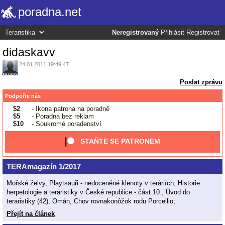
poradna.net
Neregistrovaný
Přihlásit
Registrovat
didaskavv
24.01.2011 19:49:47
Poslat zprávu
Podpořte nás
$2
- Ikona patrona na poradně
$5
- Poradna bez reklam
$10
- Soukromé poradenství
STAŇTE SE PATRONEM
TERAmagazín 1/2017
Mořské želvy, Playtsauři - nedoceněné klenoty v teráriích, Historie
herpetologie a teraristiky v České republice - část 10., Úvod do
teraristiky (42), Omán, Chov rovnakonôžok rodu Porcellio;
Přejít na článek