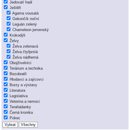
Jedovatí hadi
Ještěři
Agama vousatá
Gekončík noční
Leguán zelený
Chameleon jemenský
Krokodýli
Želvy
Želva zelenavá
Želva čtyřprstá
Želva nádherná
Obojživelníci
Terárium a technika
Bezobratlí
Hlodavci a zajícovci
Burzy a výstavy
Literatura
Legislativa
Veterina a nemoci
Terahádanky
Černá kronika
Pokec