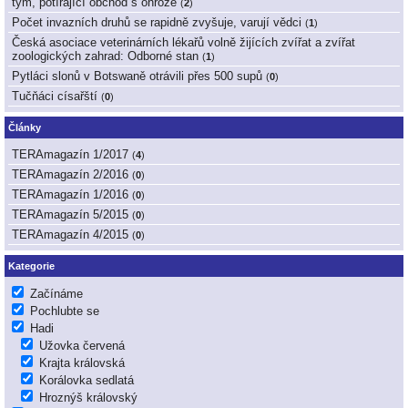
tým, potírající obchod s ohrože
(
2
)
Počet invazních druhů se rapidně zvyšuje, varují vědci
(
1
)
Česká asociace veterinárních lékařů volně žijících zvířat a zvířat
zoologických zahrad: Odborné stan
(
1
)
Pytláci slonů v Botswaně otrávili přes 500 supů
(
0
)
Tučňáci císařští
(
0
)
Články
TERAmagazín 1/2017
(
4
)
TERAmagazín 2/2016
(
0
)
TERAmagazín 1/2016
(
0
)
TERAmagazín 5/2015
(
0
)
TERAmagazín 4/2015
(
0
)
Kategorie
Začínáme
Pochlubte se
Hadi
Užovka červená
Krajta královská
Korálovka sedlatá
Hroznýš královský