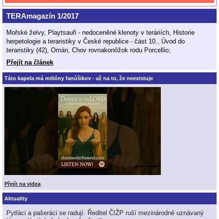
TERAmagazín 1/2017
Mořské želvy, Playtsauři - nedoceněné klenoty v teráriích, Historie
herpetologie a teraristiky v České republice - část 10., Úvod do
teraristiky (42), Omán, Chov rovnakonôžok rodu Porcellio;
Přejít na článek
Táto kapela má milióny fanúšikov - až na to, že neexistuje
Přejít na videa
Aktuality
Pytláci a pašeráci se radují. Ředitel ČIŽP ruší mezinárodně uznávaný