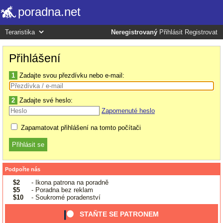
poradna.net
Neregistrovaný
Přihlásit
Registrovat
Přihlášení
1
Zadajte svou přezdívku nebo e-mail:
2
Zadajte své heslo:
Zapomenuté heslo
Zapamatovat přihlášení na tomto počítači
Podpořte nás
$2
- Ikona patrona na poradně
$5
- Poradna bez reklam
$10
- Soukromé poradenství
STAŇTE SE PATRONEM