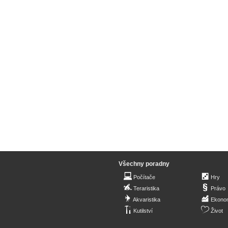
Všechny poradny
Počítače
Hry
Teraristika
Právo
Akvaristika
Ekono
Kutilství
Život