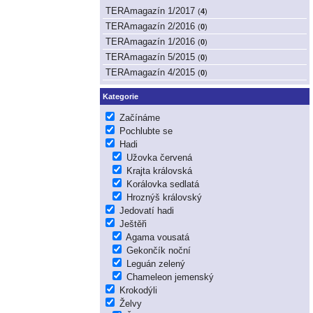
TERAmagazín 1/2017
(
4
)
TERAmagazín 2/2016
(
0
)
TERAmagazín 1/2016
(
0
)
TERAmagazín 5/2015
(
0
)
TERAmagazín 4/2015
(
0
)
Kategorie
Začínáme
Pochlubte se
Hadi
Užovka červená
Krajta královská
Korálovka sedlatá
Hroznýš královský
Jedovatí hadi
Ještěři
Agama vousatá
Gekončík noční
Leguán zelený
Chameleon jemenský
Krokodýli
Želvy