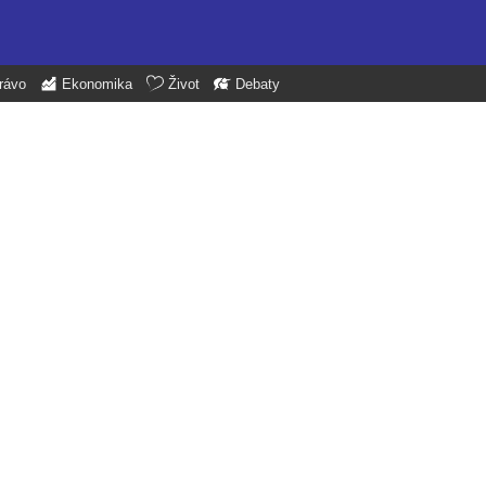
rávo
Ekonomika
Život
Debaty