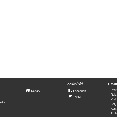
Sociální sítě
Ostat
Prav
Debaty
Facebook
Rek
Twitter
Podp
mika
FAQ
Kont
Proh