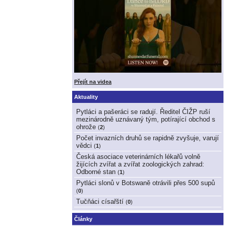
Přejít na videa
Aktuality
Pytláci a pašeráci se radují. Ředitel ČIŽP ruší
mezinárodně uznávaný tým, potírající obchod s
ohrože
(
2
)
Počet invazních druhů se rapidně zvyšuje, varují
vědci
(
1
)
Česká asociace veterinárních lékařů volně
žijících zvířat a zvířat zoologických zahrad:
Odborné stan
(
1
)
Pytláci slonů v Botswaně otrávili přes 500 supů
(
0
)
Tučňáci císařští
(
0
)
Články