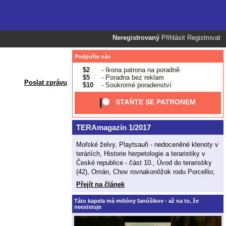
Neregistrovaný
Přihlásit
Registrovat
Podpořte nás
$2
- Ikona patrona na poradně
$5
- Poradna bez reklam
Poslat zprávu
$10
- Soukromé poradenství
STAŇTE SE PATRONEM
TERAmagazín 1/2017
Mořské želvy, Playtsauři - nedoceněné klenoty v
teráriích, Historie herpetologie a teraristiky v
České republice - část 10., Úvod do teraristiky
(42), Omán, Chov rovnakonôžok rodu Porcellio;
Přejít na článek
Táto kapela má milióny fanúšikov - až na to, že
neexistuje