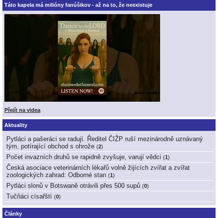
Táto kapela má milióny fanúšikov - až na to, že neexistuje
Přejít na videa
Aktuality
Pytláci a pašeráci se radují. Ředitel ČIŽP ruší mezinárodně uznávaný
tým, potírající obchod s ohrože
(
2
)
Počet invazních druhů se rapidně zvyšuje, varují vědci
(
1
)
Česká asociace veterinárních lékařů volně žijících zvířat a zvířat
zoologických zahrad: Odborné stan
(
1
)
Pytláci slonů v Botswaně otrávili přes 500 supů
(
0
)
Tučňáci císařští
(
0
)
Články