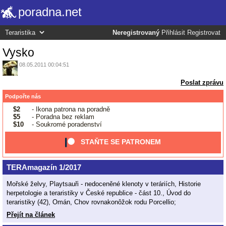
poradna.net
Neregistrovaný
Přihlásit
Registrovat
Vysko
08.05.2011 00:04:51
Poslat zprávu
Podpořte nás
$2
- Ikona patrona na poradně
$5
- Poradna bez reklam
$10
- Soukromé poradenství
STAŇTE SE PATRONEM
TERAmagazín 1/2017
Mořské želvy, Playtsauři - nedoceněné klenoty v teráriích, Historie
herpetologie a teraristiky v České republice - část 10., Úvod do
teraristiky (42), Omán, Chov rovnakonôžok rodu Porcellio;
Přejít na článek