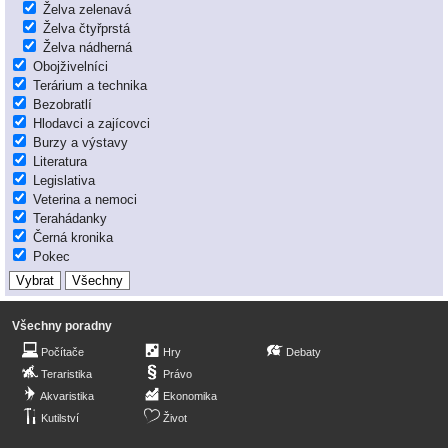
Želva zelenavá
Želva čtyřprstá
Želva nádherná
Obojživelníci
Terárium a technika
Bezobratlí
Hlodavci a zajícovci
Burzy a výstavy
Literatura
Legislativa
Veterina a nemoci
Terahádanky
Černá kronika
Pokec
Všechny poradny
Počítače
Hry
Debaty
Teraristika
Právo
Akvaristika
Ekonomika
Kutilství
Život