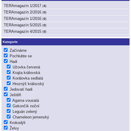
TERAmagazín 1/2017
(
4
)
TERAmagazín 2/2016
(
0
)
TERAmagazín 1/2016
(
0
)
TERAmagazín 5/2015
(
0
)
TERAmagazín 4/2015
(
0
)
Kategorie
Začínáme
Pochlubte se
Hadi
Užovka červená
Krajta královská
Korálovka sedlatá
Hroznýš královský
Jedovatí hadi
Ještěři
Agama vousatá
Gekončík noční
Leguán zelený
Chameleon jemenský
Krokodýli
Želvy