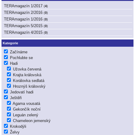
TERAmagazín 1/2017
(
4
)
TERAmagazín 2/2016
(
0
)
TERAmagazín 1/2016
(
0
)
TERAmagazín 5/2015
(
0
)
TERAmagazín 4/2015
(
0
)
Kategorie
Začínáme
Pochlubte se
Hadi
Užovka červená
Krajta královská
Korálovka sedlatá
Hroznýš královský
Jedovatí hadi
Ještěři
Agama vousatá
Gekončík noční
Leguán zelený
Chameleon jemenský
Krokodýli
Želvy