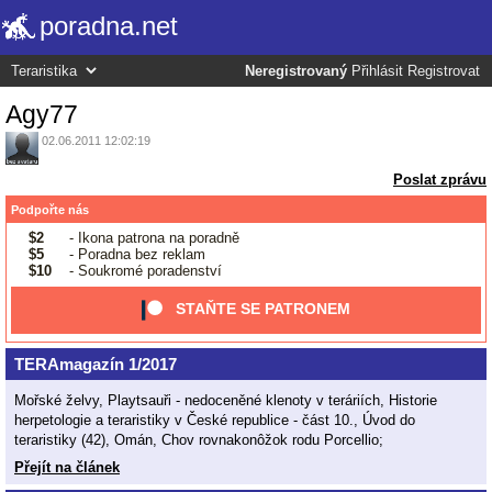
poradna.net
Neregistrovaný
Přihlásit
Registrovat
Agy77
02.06.2011 12:02:19
Poslat zprávu
Podpořte nás
$2
- Ikona patrona na poradně
$5
- Poradna bez reklam
$10
- Soukromé poradenství
STAŇTE SE PATRONEM
TERAmagazín 1/2017
Mořské želvy, Playtsauři - nedoceněné klenoty v teráriích, Historie
herpetologie a teraristiky v České republice - část 10., Úvod do
teraristiky (42), Omán, Chov rovnakonôžok rodu Porcellio;
Přejít na článek