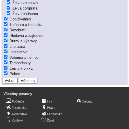
Želva zelenavá
Želva čtyřprstá
Želva nádherná
Obojživelníci
Terárium a technika
Bezobratlí
Hlodavci a zajícovci
Burzy a výstavy
Literatura
Legislativa
Veterina a nemoci
Terahádanky
Černá kronika
Pokec
Všechny poradny
Počítače
Hry
Debaty
Teraristika
Právo
Akvaristika
Ekonomika
Kutilství
Život