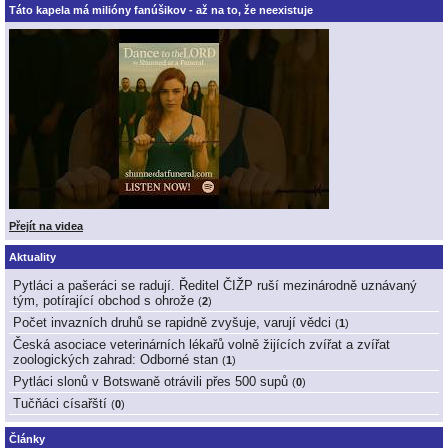
Táto kapela má milióny fanúšikov - až na to, že neexistuje
Přejít na videa
Aktuality
Pytláci a pašeráci se radují. Ředitel ČIŽP ruší mezinárodně uznávaný
tým, potírající obchod s ohrože
(
2
)
Počet invazních druhů se rapidně zvyšuje, varují vědci
(
1
)
Česká asociace veterinárních lékařů volně žijících zvířat a zvířat
zoologických zahrad: Odborné stan
(
1
)
Pytláci slonů v Botswaně otrávili přes 500 supů
(
0
)
Tučňáci císařští
(
0
)
Články