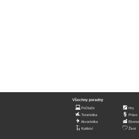
Všechny poradny
Počítače
Hry
Teraristika
Právo
Akvaristika
Ekono
Kutilství
Život