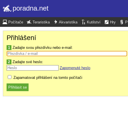
poradna.net
Počítače
Teraristika
Akvaristika
Kutilství
Hry
P
Přihlášení
1
Zadajte svou přezdívku nebo e-mail:
2
Zadajte své heslo:
Zapomenuté heslo
Zapamatovat přihlášení na tomto počítači