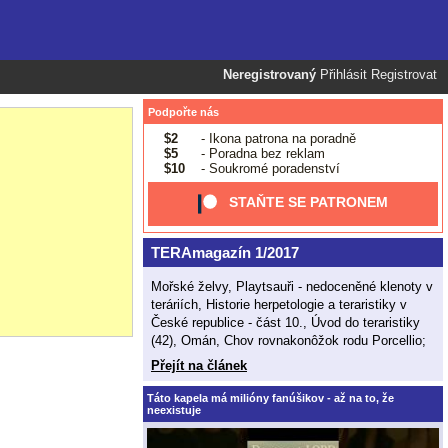
Neregistrovaný
Přihlásit
Registrovat
Podpořte nás
$2
- Ikona patrona na poradně
$5
- Poradna bez reklam
$10
- Soukromé poradenství
STAŇTE SE PATRONEM
TERAmagazín 1/2017
Mořské želvy, Playtsauři - nedoceněné klenoty v
teráriích, Historie herpetologie a teraristiky v
České republice - část 10., Úvod do teraristiky
(42), Omán, Chov rovnakonôžok rodu Porcellio;
Přejít na článek
Táto kapela má milióny fanúšikov - až na to, že
neexistuje