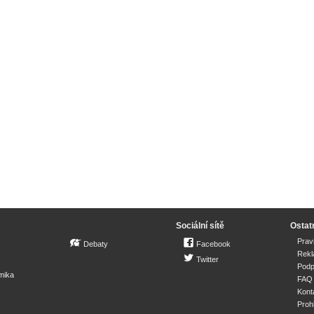
Sociální sítě
Ostat
Prav
Debaty
Facebook
Rek
Twitter
Podp
mika
FAQ
Kont
Proh