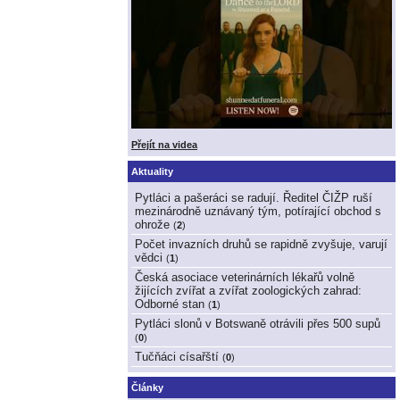
Přejít na videa
Aktuality
Pytláci a pašeráci se radují. Ředitel ČIŽP ruší
mezinárodně uznávaný tým, potírající obchod s
ohrože
(
2
)
Počet invazních druhů se rapidně zvyšuje, varují
vědci
(
1
)
Česká asociace veterinárních lékařů volně
žijících zvířat a zvířat zoologických zahrad:
Odborné stan
(
1
)
Pytláci slonů v Botswaně otrávili přes 500 supů
(
0
)
Tučňáci císařští
(
0
)
Články