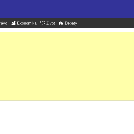
rávo
Ekonomika
Život
Debaty