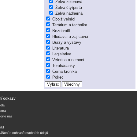
Želva zelenavá
Želva čtyřprstá
Želva nádherná
Obojživelníci
Terárium a technika
Bezobratlí
Hlodavci a zajícovci
Burzy a výstavy
Literatura
Legislativa
Veterina a nemoci
Terahádanky
Černá kronika
Pokec
ní odkazy
idla
lama
ořte nás
akt
lášení o ochraně osobních údajů