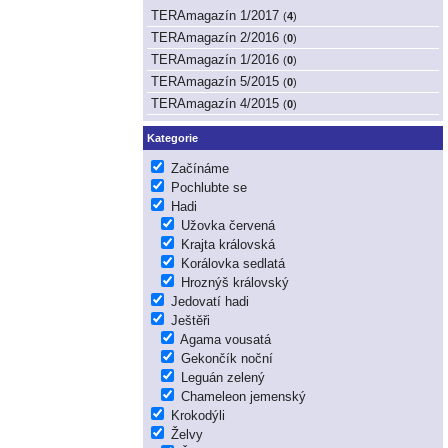
TERAmagazín 1/2017
(
4
)
TERAmagazín 2/2016
(
0
)
TERAmagazín 1/2016
(
0
)
TERAmagazín 5/2015
(
0
)
TERAmagazín 4/2015
(
0
)
Kategorie
Začínáme
Pochlubte se
Hadi
Užovka červená
Krajta královská
Korálovka sedlatá
Hroznýš královský
Jedovatí hadi
Ještěři
Agama vousatá
Gekončík noční
Leguán zelený
Chameleon jemenský
Krokodýli
Želvy