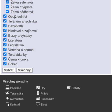
Želva zelenavá
Želva čtyřprstá
Želva nádherná
Obojživelníci
Terárium a technika
Bezobratlí
Hlodavci a zajícovci
Burzy a výstavy
Literatura
Legislativa
Veterina a nemoci
Terahádanky
Černá kronika
Pokec
Všechny poradny
Počítače
Hry
Debaty
Teraristika
Právo
Akvaristika
Ekonomika
Kutilství
Život