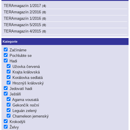
TERAmagazín 1/2017
(
4
)
TERAmagazín 2/2016
(
0
)
TERAmagazín 1/2016
(
0
)
TERAmagazín 5/2015
(
0
)
TERAmagazín 4/2015
(
0
)
Kategorie
Začínáme
Pochlubte se
Hadi
Užovka červená
Krajta královská
Korálovka sedlatá
Hroznýš královský
Jedovatí hadi
Ještěři
Agama vousatá
Gekončík noční
Leguán zelený
Chameleon jemenský
Krokodýli
Želvy