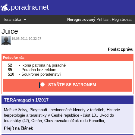
poradna.net
Neregistrovaný
Přihlásit
Registrovat
Juice
19.08.2011 10:32:27
Poslat zprávu
Podpořte nás
$2
- Ikona patrona na poradně
$5
- Poradna bez reklam
$10
- Soukromé poradenství
STAŇTE SE PATRONEM
TERAmagazín 1/2017
Mořské želvy, Playtsauři - nedoceněné klenoty v teráriích, Historie
herpetologie a teraristiky v České republice - část 10., Úvod do
teraristiky (42), Omán, Chov rovnakonôžok rodu Porcellio;
Přejít na článek