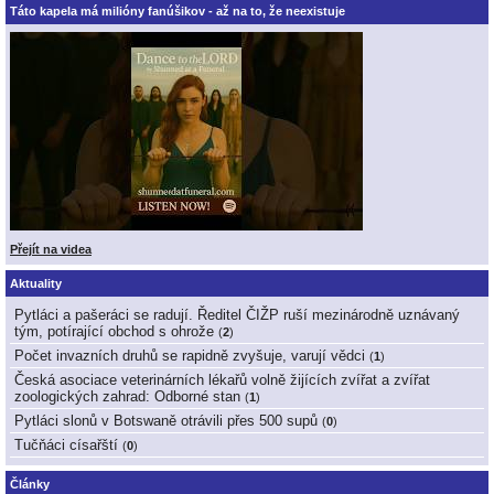
Táto kapela má milióny fanúšikov - až na to, že neexistuje
Přejít na videa
Aktuality
Pytláci a pašeráci se radují. Ředitel ČIŽP ruší mezinárodně uznávaný
tým, potírající obchod s ohrože
(
2
)
Počet invazních druhů se rapidně zvyšuje, varují vědci
(
1
)
Česká asociace veterinárních lékařů volně žijících zvířat a zvířat
zoologických zahrad: Odborné stan
(
1
)
Pytláci slonů v Botswaně otrávili přes 500 supů
(
0
)
Tučňáci císařští
(
0
)
Články