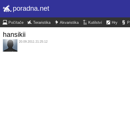
poradna.net
Počítače
Teraristika
Akvaristika
Kutilství
Hry
P
hansikii
20.09.2011 21:25:12