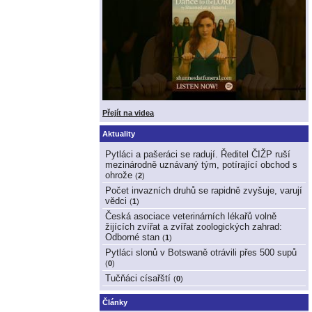
Přejít na videa
Aktuality
Pytláci a pašeráci se radují. Ředitel ČIŽP ruší
mezinárodně uznávaný tým, potírající obchod s
ohrože
(
2
)
Počet invazních druhů se rapidně zvyšuje, varují
vědci
(
1
)
Česká asociace veterinárních lékařů volně
žijících zvířat a zvířat zoologických zahrad:
Odborné stan
(
1
)
Pytláci slonů v Botswaně otrávili přes 500 supů
(
0
)
Tučňáci císařští
(
0
)
Články