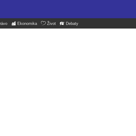
rávo
Ekonomika
Život
Debaty