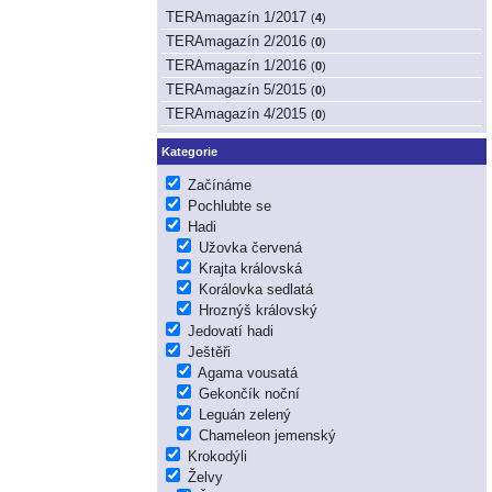
TERAmagazín 1/2017
(
4
)
TERAmagazín 2/2016
(
0
)
TERAmagazín 1/2016
(
0
)
TERAmagazín 5/2015
(
0
)
TERAmagazín 4/2015
(
0
)
Kategorie
Začínáme
Pochlubte se
Hadi
Užovka červená
Krajta královská
Korálovka sedlatá
Hroznýš královský
Jedovatí hadi
Ještěři
Agama vousatá
Gekončík noční
Leguán zelený
Chameleon jemenský
Krokodýli
Želvy