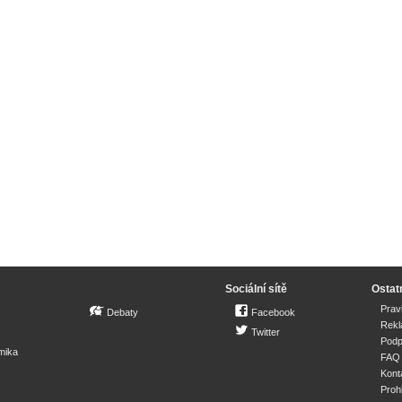
Sociální sítě
Ostat
Prav
Debaty
Facebook
Rek
Twitter
Podp
mika
FAQ
Kont
Proh