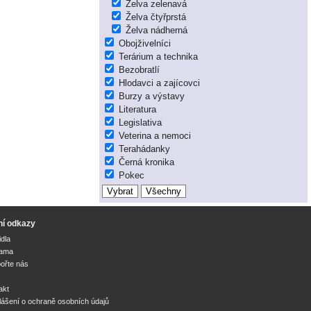
Želva zelenavá
Želva čtyřprstá
Želva nádherná
Obojživelníci
Terárium a technika
Bezobratlí
Hlodavci a zajícovci
Burzy a výstavy
Literatura
Legislativa
Veterina a nemoci
Terahádanky
Černá kronika
Pokec
ní odkazy
idla
lama
ořte nás
akt
lášení o ochraně osobních údajů