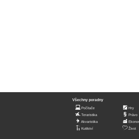
Všechny poradny
Počítače
Hry
Teraristika
Právo
Akvaristika
Ekono
Kutilství
Život