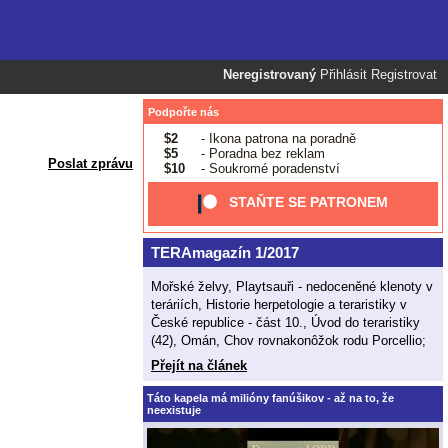
Neregistrovaný
Přihlásit
Registrovat
Podpořte nás
$2
- Ikona patrona na poradně
$5
- Poradna bez reklam
Poslat zprávu
$10
- Soukromé poradenství
STAŇTE SE PATRONEM
TERAmagazín 1/2017
Mořské želvy, Playtsauři - nedoceněné klenoty v
teráriích, Historie herpetologie a teraristiky v
České republice - část 10., Úvod do teraristiky
(42), Omán, Chov rovnakonôžok rodu Porcellio;
Přejít na článek
Táto kapela má milióny fanúšikov - až na to, že
neexistuje