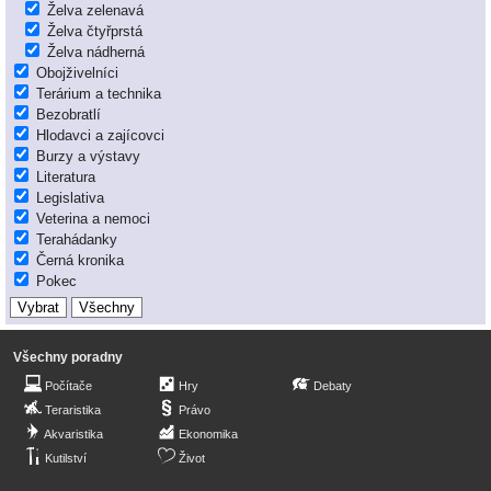
Želva zelenavá
Želva čtyřprstá
Želva nádherná
Obojživelníci
Terárium a technika
Bezobratlí
Hlodavci a zajícovci
Burzy a výstavy
Literatura
Legislativa
Veterina a nemoci
Terahádanky
Černá kronika
Pokec
Všechny poradny
Počítače
Hry
Debaty
Teraristika
Právo
Akvaristika
Ekonomika
Kutilství
Život