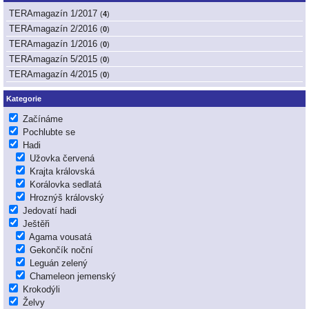
TERAmagazín 1/2017
(
4
)
TERAmagazín 2/2016
(
0
)
TERAmagazín 1/2016
(
0
)
TERAmagazín 5/2015
(
0
)
TERAmagazín 4/2015
(
0
)
Kategorie
Začínáme
Pochlubte se
Hadi
Užovka červená
Krajta královská
Korálovka sedlatá
Hroznýš královský
Jedovatí hadi
Ještěři
Agama vousatá
Gekončík noční
Leguán zelený
Chameleon jemenský
Krokodýli
Želvy