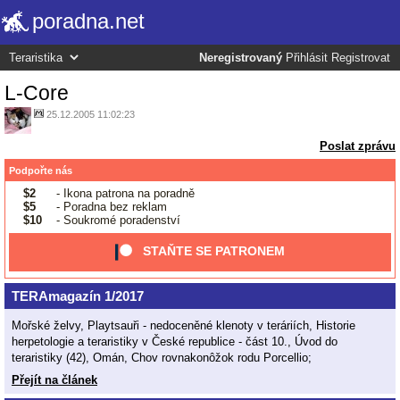
poradna.net
Neregistrovaný
Přihlásit
Registrovat
L-Core
25.12.2005 11:02:23
Poslat zprávu
Podpořte nás
$2
- Ikona patrona na poradně
$5
- Poradna bez reklam
$10
- Soukromé poradenství
STAŇTE SE PATRONEM
TERAmagazín 1/2017
Mořské želvy, Playtsauři - nedoceněné klenoty v teráriích, Historie
herpetologie a teraristiky v České republice - část 10., Úvod do
teraristiky (42), Omán, Chov rovnakonôžok rodu Porcellio;
Přejít na článek