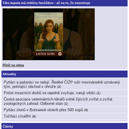
Táto kapela má milióny fanúšikov - až na to, že neexistuje
Přejít na videa
Aktuality
Pytláci a pašeráci se radují. Ředitel ČIŽP ruší mezinárodně uznávaný
tým, potírající obchod s ohrože
(
2
)
Počet invazních druhů se rapidně zvyšuje, varují vědci
(
1
)
Česká asociace veterinárních lékařů volně žijících zvířat a zvířat
zoologických zahrad: Odborné stan
(
1
)
Pytláci slonů v Botswaně otrávili přes 500 supů
(
0
)
Tučňáci císařští
(
0
)
Články