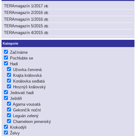
TERAmagazín 1/2017
(
4
)
TERAmagazín 2/2016
(
0
)
TERAmagazín 1/2016
(
0
)
TERAmagazín 5/2015
(
0
)
TERAmagazín 4/2015
(
0
)
Kategorie
Začínáme
Pochlubte se
Hadi
Užovka červená
Krajta královská
Korálovka sedlatá
Hroznýš královský
Jedovatí hadi
Ještěři
Agama vousatá
Gekončík noční
Leguán zelený
Chameleon jemenský
Krokodýli
Želvy