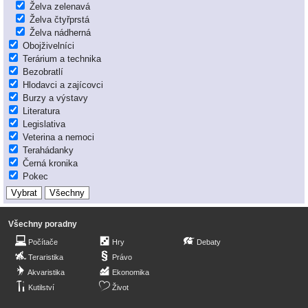
Želva zelenavá
Želva čtyřprstá
Želva nádherná
Obojživelníci
Terárium a technika
Bezobratlí
Hlodavci a zajícovci
Burzy a výstavy
Literatura
Legislativa
Veterina a nemoci
Terahádanky
Černá kronika
Pokec
Všechny poradny
Počítače
Hry
Debaty
Teraristika
Právo
Akvaristika
Ekonomika
Kutilství
Život