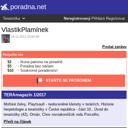
poradna.net
Neregistrovaný
Přihlásit
Registrovat
VlastíkPlamínek
24.11.2011 23:02:45
Poslat zprávu
Podpořte nás
$2
- Ikona patrona na poradně
$5
- Poradna bez reklam
$10
- Soukromé poradenství
STAŇTE SE PATRONEM
TERAmagazín 1/2017
Mořské želvy, Playtsauři - nedoceněné klenoty v teráriích, Historie
herpetologie a teraristiky v České republice - část 10., Úvod do
teraristiky (42), Omán, Chov rovnakonôžok rodu Porcellio;
Přejít na článek