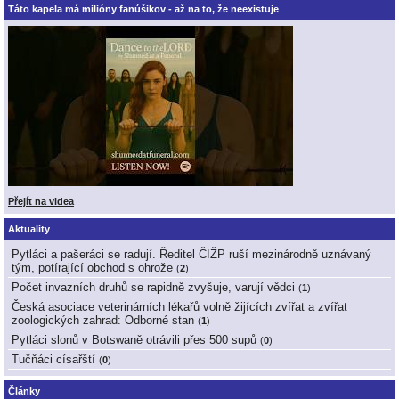
Táto kapela má milióny fanúšikov - až na to, že neexistuje
Přejít na videa
Aktuality
Pytláci a pašeráci se radují. Ředitel ČIŽP ruší mezinárodně uznávaný
tým, potírající obchod s ohrože
(
2
)
Počet invazních druhů se rapidně zvyšuje, varují vědci
(
1
)
Česká asociace veterinárních lékařů volně žijících zvířat a zvířat
zoologických zahrad: Odborné stan
(
1
)
Pytláci slonů v Botswaně otrávili přes 500 supů
(
0
)
Tučňáci císařští
(
0
)
Články