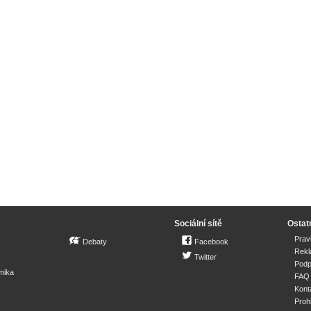
Sociální sítě
Ostat
Prav
Debaty
Facebook
Rek
Twitter
Podp
mika
FAQ
Kont
Proh