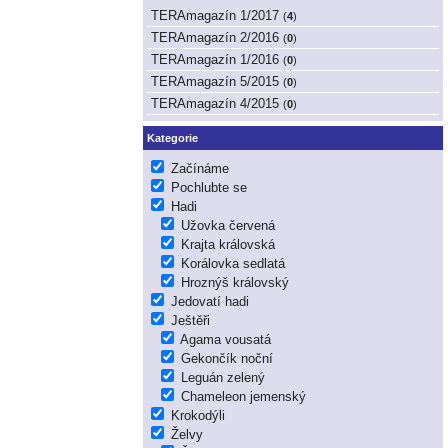
TERAmagazín 1/2017
(
4
)
TERAmagazín 2/2016
(
0
)
TERAmagazín 1/2016
(
0
)
TERAmagazín 5/2015
(
0
)
TERAmagazín 4/2015
(
0
)
Kategorie
Začínáme
Pochlubte se
Hadi
Užovka červená
Krajta královská
Korálovka sedlatá
Hroznýš královský
Jedovatí hadi
Ještěři
Agama vousatá
Gekončík noční
Leguán zelený
Chameleon jemenský
Krokodýli
Želvy