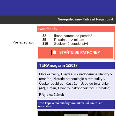
Neregistrovaný
Přihlásit
Registrovat
Podpořte nás
$2
- Ikona patrona na poradně
$5
- Poradna bez reklam
Poslat zprávu
$10
- Soukromé poradenství
STAŇTE SE PATRONEM
TERAmagazín 1/2017
Mořské želvy, Playtsauři - nedoceněné klenoty v
teráriích, Historie herpetologie a teraristiky v
České republice - část 10., Úvod do teraristiky
(42), Omán, Chov rovnakonôžok rodu Porcellio;
Přejít na článek
Táto kapela má milióny fanúšikov - až na to, že
neexistuje