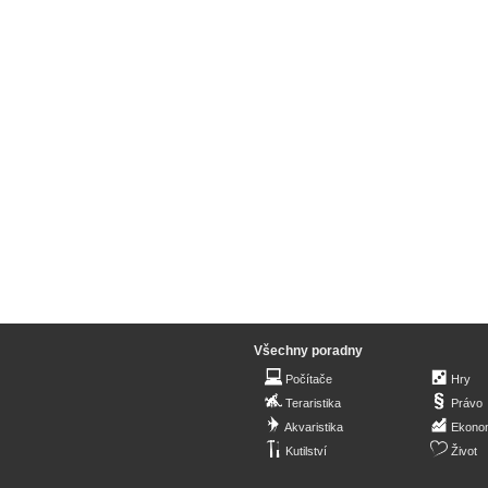
Všechny poradny
Počítače
Hry
Teraristika
Právo
Akvaristika
Ekono
Kutilství
Život