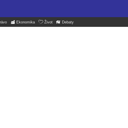
rávo
Ekonomika
Život
Debaty