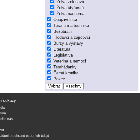
Želva zelenavá
Želva čtyřprstá
Želva nádherná
Obojživelníci
Terárium a technika
Bezobratlí
Hlodavci a zajícovci
Burzy a výstavy
Literatura
Legislativa
Veterina a nemoci
Terahádanky
Černá kronika
Pokec
ní odkazy
idla
lama
ořte nás
akt
lášení o ochraně osobních údajů