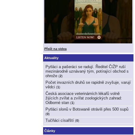
Přejít na videa
Aktuality
Pytláci a pašeráci se radují. Ředitel ČIŽP ruší
mezinárodně uznávaný tým, potírající obchod s
ohrože
(
2
)
Počet invazních druhů se rapidně zvyšuje, varují
vědci
(
1
)
Česká asociace veterinárních lékařů volně
žijících zvířat a zvířat zoologických zahrad:
Odborné stan
(
1
)
Pytláci slonů v Botswaně otrávili přes 500 supů
(
0
)
Tučňáci císařští
(
0
)
Články