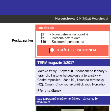
Neregistrovaný
Přihlásit
Registrovat
Podpořte nás
$2
- Ikona patrona na poradně
$5
- Poradna bez reklam
Poslat zprávu
$10
- Soukromé poradenství
STAŇTE SE PATRONEM
TERAmagazín 1/2017
Mořské želvy, Playtsauři - nedoceněné klenoty v
teráriích, Historie herpetologie a teraristiky v
České republice - část 10., Úvod do teraristiky
(42), Omán, Chov rovnakonôžok rodu Porcellio;
Přejít na článek
Táto kapela má milióny fanúšikov - až na to, že
neexistuje