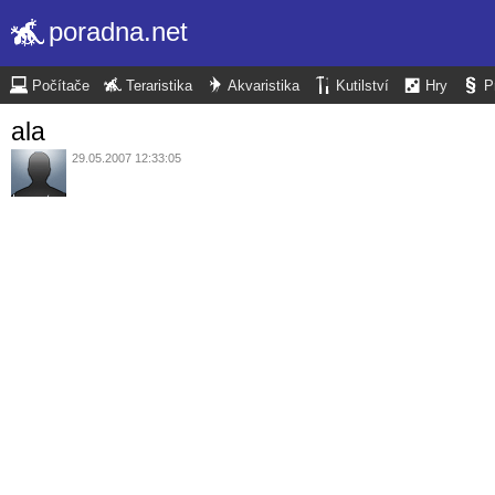
poradna.net
Počítače
Teraristika
Akvaristika
Kutilství
Hry
P
ala
29.05.2007 12:33:05