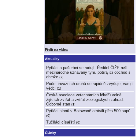
Přejít na videa
Aktuality
Pytláci a pašeráci se radují. Ředitel ČIŽP ruší
mezinárodně uznávaný tým, potírající obchod s
ohrože
(
2
)
Počet invazních druhů se rapidně zvyšuje, varují
vědci
(
1
)
Česká asociace veterinárních lékařů volně
žijících zvířat a zvířat zoologických zahrad:
Odborné stan
(
1
)
Pytláci slonů v Botswaně otrávili přes 500 supů
(
0
)
Tučňáci císařští
(
0
)
Články