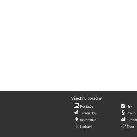
Všechny poradny
Počítače
Hry
Teraristika
Právo
Akvaristika
Ekono
Kutilství
Život