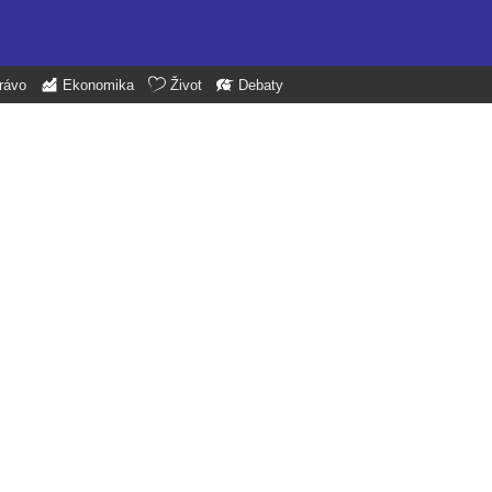
rávo
Ekonomika
Život
Debaty