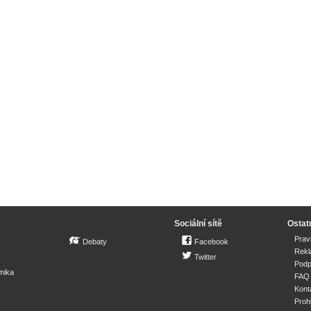
Sociální sítě
Ostat
Prav
Debaty
Facebook
Rek
Twitter
Podp
mika
FAQ
Kont
Proh