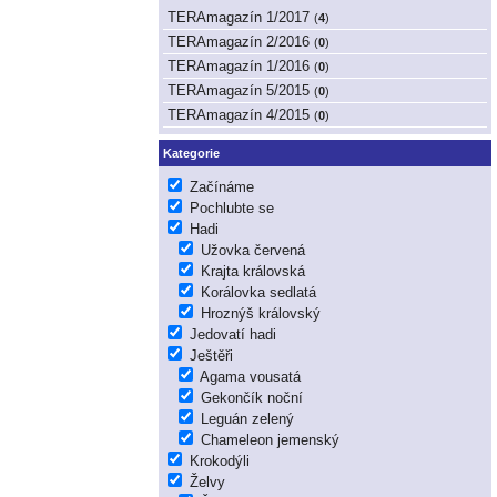
TERAmagazín 1/2017
(
4
)
TERAmagazín 2/2016
(
0
)
TERAmagazín 1/2016
(
0
)
TERAmagazín 5/2015
(
0
)
TERAmagazín 4/2015
(
0
)
Kategorie
Začínáme
Pochlubte se
Hadi
Užovka červená
Krajta královská
Korálovka sedlatá
Hroznýš královský
Jedovatí hadi
Ještěři
Agama vousatá
Gekončík noční
Leguán zelený
Chameleon jemenský
Krokodýli
Želvy