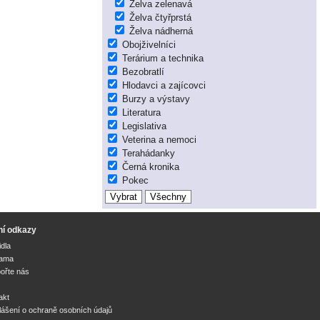
Želva zelenavá
Želva čtyřprstá
Želva nádherná
Obojživelníci
Terárium a technika
Bezobratlí
Hlodavci a zajícovci
Burzy a výstavy
Literatura
Legislativa
Veterina a nemoci
Terahádanky
Černá kronika
Pokec
ní odkazy
idla
lama
ořte nás
akt
lášení o ochraně osobních údajů