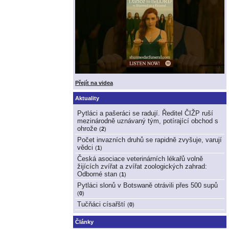
Přejít na videa
Aktuality
Pytláci a pašeráci se radují. Ředitel ČIŽP ruší
mezinárodně uznávaný tým, potírající obchod s
ohrože
(
2
)
Počet invazních druhů se rapidně zvyšuje, varují
vědci
(
1
)
Česká asociace veterinárních lékařů volně
žijících zvířat a zvířat zoologických zahrad:
Odborné stan
(
1
)
Pytláci slonů v Botswaně otrávili přes 500 supů
(
0
)
Tučňáci císařští
(
0
)
Články