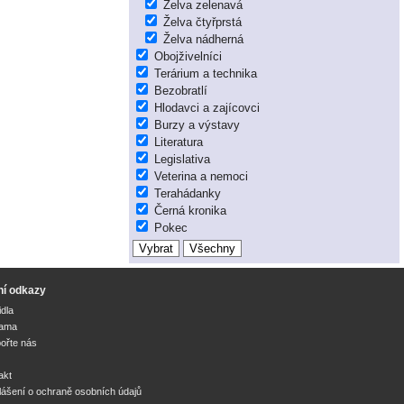
Želva zelenavá
Želva čtyřprstá
Želva nádherná
Obojživelníci
Terárium a technika
Bezobratlí
Hlodavci a zajícovci
Burzy a výstavy
Literatura
Legislativa
Veterina a nemoci
Terahádanky
Černá kronika
Pokec
ní odkazy
idla
lama
ořte nás
akt
lášení o ochraně osobních údajů