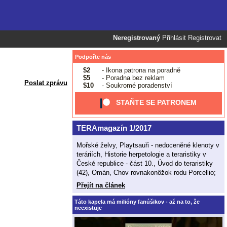
Neregistrovaný
Přihlásit
Registrovat
Podpořte nás
$2
- Ikona patrona na poradně
$5
- Poradna bez reklam
Poslat zprávu
$10
- Soukromé poradenství
STAŇTE SE PATRONEM
TERAmagazín 1/2017
Mořské želvy, Playtsauři - nedoceněné klenoty v
teráriích, Historie herpetologie a teraristiky v
České republice - část 10., Úvod do teraristiky
(42), Omán, Chov rovnakonôžok rodu Porcellio;
Přejít na článek
Táto kapela má milióny fanúšikov - až na to, že
neexistuje