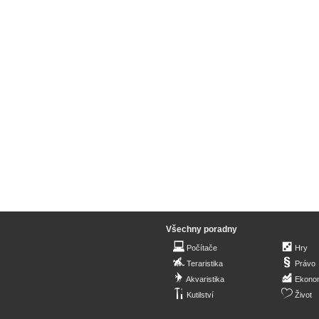
Všechny poradny
Počítače
Hry
Teraristika
Právo
Akvaristika
Ekono
Kutilství
Život