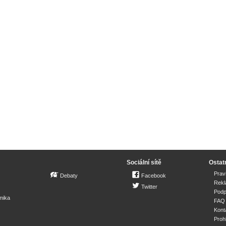
Sociální sítě
Ostat
Prav
Debaty
Facebook
Rek
Twitter
Podp
mika
FAQ
Kont
Proh