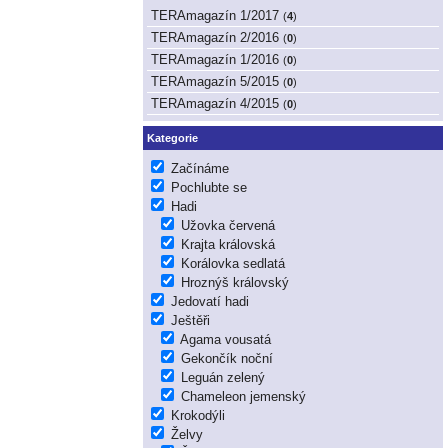
TERAmagazín 1/2017
(
4
)
TERAmagazín 2/2016
(
0
)
TERAmagazín 1/2016
(
0
)
TERAmagazín 5/2015
(
0
)
TERAmagazín 4/2015
(
0
)
Kategorie
Začínáme
Pochlubte se
Hadi
Užovka červená
Krajta královská
Korálovka sedlatá
Hroznýš královský
Jedovatí hadi
Ještěři
Agama vousatá
Gekončík noční
Leguán zelený
Chameleon jemenský
Krokodýli
Želvy