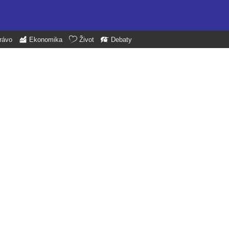
rávo
Ekonomika
Život
Debaty