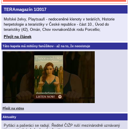
TERAmagazín 1/2017
Mořské želvy, Playtsauři - nedoceněné klenoty v teráriích, Historie
herpetologie a teraristiky v České republice - část 10., Úvod do
teraristiky (42), Omán, Chov rovnakonôžok rodu Porcellio;
Přejít na článek
Táto kapela má milióny fanúšikov - až na to, že neexistuje
Přejít na videa
Aktuality
Pytláci a pašeráci se radují. Ředitel ČIŽP ruší mezinárodně uznávaný