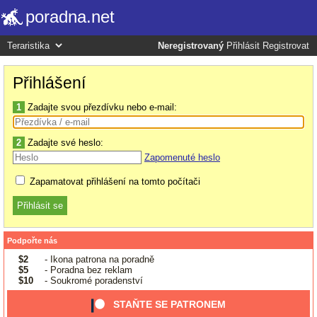
poradna.net
Neregistrovaný
Přihlásit
Registrovat
Přihlášení
1
Zadajte svou přezdívku nebo e-mail:
2
Zadajte své heslo:
Zapomenuté heslo
Zapamatovat přihlášení na tomto počítači
Podpořte nás
$2
- Ikona patrona na poradně
$5
- Poradna bez reklam
$10
- Soukromé poradenství
STAŇTE SE PATRONEM