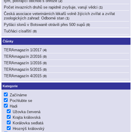
tým, potírající obchod s ohrože
(
2
)
Počet invazních druhů se rapidně zvyšuje, varují vědci
(
1
)
Česká asociace veterinárních lékařů volně žijících zvířat a zvířat
zoologických zahrad: Odborné stan
(
1
)
Pytláci slonů v Botswaně otrávili přes 500 supů
(
0
)
Tučňáci císařští
(
0
)
Články
TERAmagazín 1/2017
(
4
)
TERAmagazín 2/2016
(
0
)
TERAmagazín 1/2016
(
0
)
TERAmagazín 5/2015
(
0
)
TERAmagazín 4/2015
(
0
)
Kategorie
Začínáme
Pochlubte se
Hadi
Užovka červená
Krajta královská
Korálovka sedlatá
Hroznýš královský