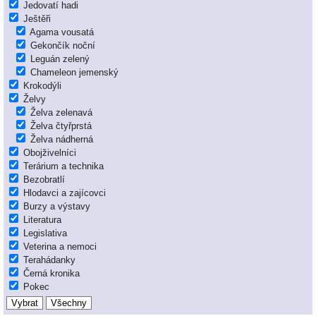
Jedovatí hadi
Ještěři
Agama vousatá
Gekončík noční
Leguán zelený
Chameleon jemenský
Krokodýli
Želvy
Želva zelenavá
Želva čtyřprstá
Želva nádherná
Obojživelníci
Terárium a technika
Bezobratlí
Hlodavci a zajícovci
Burzy a výstavy
Literatura
Legislativa
Veterina a nemoci
Terahádanky
Černá kronika
Pokec