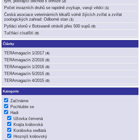
tým, potírající obchod s ohrože
(
2
)
Počet invazních druhů se rapidně zvyšuje, varují vědci
(
1
)
Česká asociace veterinárních lékařů volně žijících zvířat a zvířat
zoologických zahrad: Odborné stan
(
1
)
Pytláci slonů v Botswaně otrávili přes 500 supů
(
0
)
Tučňáci císařští
(
0
)
Články
TERAmagazín 1/2017
(
4
)
TERAmagazín 2/2016
(
0
)
TERAmagazín 1/2016
(
0
)
TERAmagazín 5/2015
(
0
)
TERAmagazín 4/2015
(
0
)
Kategorie
Začínáme
Pochlubte se
Hadi
Užovka červená
Krajta královská
Korálovka sedlatá
Hroznýš královský