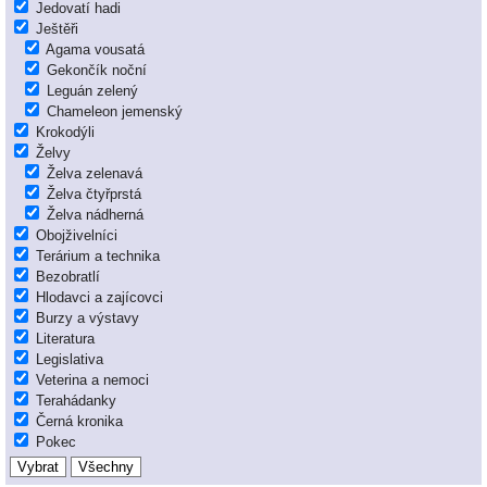
Jedovatí hadi
Ještěři
Agama vousatá
Gekončík noční
Leguán zelený
Chameleon jemenský
Krokodýli
Želvy
Želva zelenavá
Želva čtyřprstá
Želva nádherná
Obojživelníci
Terárium a technika
Bezobratlí
Hlodavci a zajícovci
Burzy a výstavy
Literatura
Legislativa
Veterina a nemoci
Terahádanky
Černá kronika
Pokec