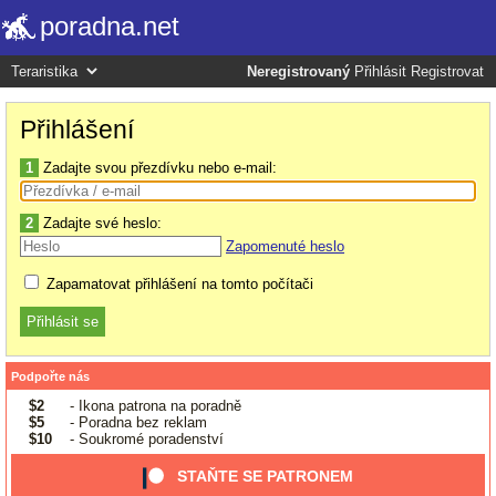
poradna.net
Neregistrovaný
Přihlásit
Registrovat
Přihlášení
1
Zadajte svou přezdívku nebo e-mail:
2
Zadajte své heslo:
Zapomenuté heslo
Zapamatovat přihlášení na tomto počítači
Podpořte nás
$2
- Ikona patrona na poradně
$5
- Poradna bez reklam
$10
- Soukromé poradenství
STAŇTE SE PATRONEM