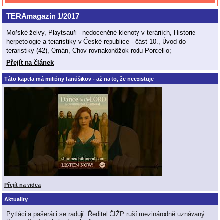
TERAmagazín 1/2017
Mořské želvy, Playtsauři - nedoceněné klenoty v teráriích, Historie
herpetologie a teraristiky v České republice - část 10., Úvod do
teraristiky (42), Omán, Chov rovnakonôžok rodu Porcellio;
Přejít na článek
Táto kapela má milióny fanúšikov - až na to, že neexistuje
Přejít na videa
Aktuality
Pytláci a pašeráci se radují. Ředitel ČIŽP ruší mezinárodně uznávaný