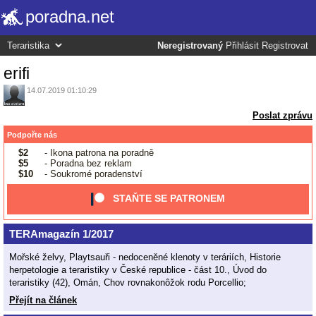
poradna.net
Neregistrovaný
Přihlásit
Registrovat
erifi
14.07.2019 01:10:29
Poslat zprávu
Podpořte nás
$2
- Ikona patrona na poradně
$5
- Poradna bez reklam
$10
- Soukromé poradenství
STAŇTE SE PATRONEM
TERAmagazín 1/2017
Mořské želvy, Playtsauři - nedoceněné klenoty v teráriích, Historie
herpetologie a teraristiky v České republice - část 10., Úvod do
teraristiky (42), Omán, Chov rovnakonôžok rodu Porcellio;
Přejít na článek