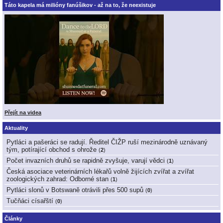
Táto kapela má milióny fanúšikov - až na to, že neexistuje
Přejít na videa
Aktuality
Pytláci a pašeráci se radují. Ředitel ČIŽP ruší mezinárodně uznávaný
tým, potírající obchod s ohrože
(
2
)
Počet invazních druhů se rapidně zvyšuje, varují vědci
(
1
)
Česká asociace veterinárních lékařů volně žijících zvířat a zvířat
zoologických zahrad: Odborné stan
(
1
)
Pytláci slonů v Botswaně otrávili přes 500 supů
(
0
)
Tučňáci císařští
(
0
)
Články