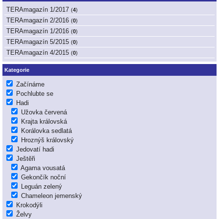
TERAmagazín 1/2017
(
4
)
TERAmagazín 2/2016
(
0
)
TERAmagazín 1/2016
(
0
)
TERAmagazín 5/2015
(
0
)
TERAmagazín 4/2015
(
0
)
Kategorie
Začínáme
Pochlubte se
Hadi
Užovka červená
Krajta královská
Korálovka sedlatá
Hroznýš královský
Jedovatí hadi
Ještěři
Agama vousatá
Gekončík noční
Leguán zelený
Chameleon jemenský
Krokodýli
Želvy