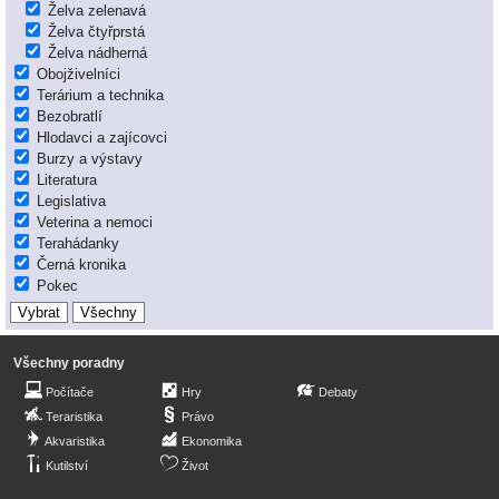
Želva zelenavá
Želva čtyřprstá
Želva nádherná
Obojživelníci
Terárium a technika
Bezobratlí
Hlodavci a zajícovci
Burzy a výstavy
Literatura
Legislativa
Veterina a nemoci
Terahádanky
Černá kronika
Pokec
Všechny poradny
Počítače
Hry
Debaty
Teraristika
Právo
Akvaristika
Ekonomika
Kutilství
Život