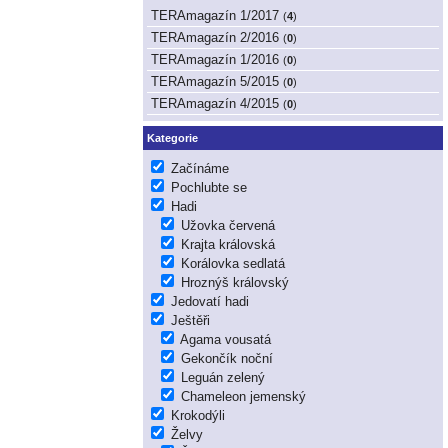
TERAmagazín 1/2017
(
4
)
TERAmagazín 2/2016
(
0
)
TERAmagazín 1/2016
(
0
)
TERAmagazín 5/2015
(
0
)
TERAmagazín 4/2015
(
0
)
Kategorie
Začínáme
Pochlubte se
Hadi
Užovka červená
Krajta královská
Korálovka sedlatá
Hroznýš královský
Jedovatí hadi
Ještěři
Agama vousatá
Gekončík noční
Leguán zelený
Chameleon jemenský
Krokodýli
Želvy