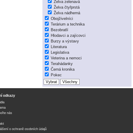
Želva zelenavá
Želva čtyřprstá
Želva nádherná
Obojživelníci
Terárium a technika
Bezobratlí
Hlodavci a zajícovci
Burzy a výstavy
Literatura
Legislativa
Veterina a nemoci
Terahádanky
Černá kronika
Pokec
ní odkazy
idla
lama
ořte nás
akt
lášení o ochraně osobních údajů