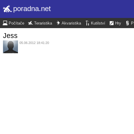
poradna.net
Počítače
Teraristika
Akvaristika
Kutilství
Hry
P
Jess
05.06.2012 18:41:20