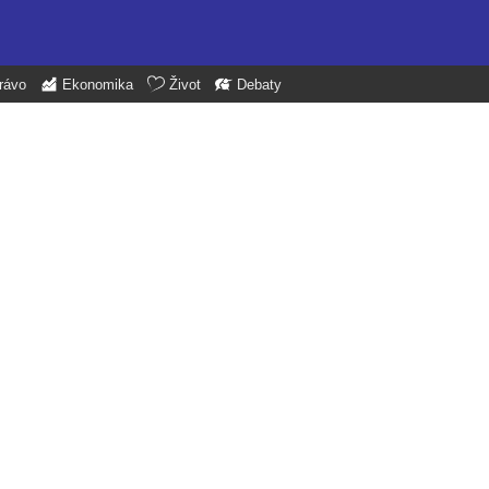
rávo
Ekonomika
Život
Debaty