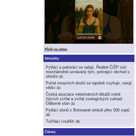
Přejít na videa
Aktuality
Pytláci a pašeráci se radují. Ředitel ČIŽP ruší
mezinárodně uznávaný tým, potírající obchod s
ohrože
(
2
)
Počet invazních druhů se rapidně zvyšuje, varují
vědci
(
1
)
Česká asociace veterinárních lékařů volně
žijících zvířat a zvířat zoologických zahrad:
Odborné stan
(
1
)
Pytláci slonů v Botswaně otrávili přes 500 supů
(
0
)
Tučňáci císařští
(
0
)
Články