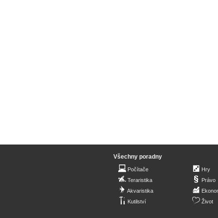
Všechny poradny
Počítače
Hry
Teraristika
Právo
Akvaristika
Ekono
Kutilství
Život