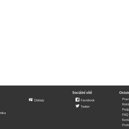
Sociální sítě
Ostat
Prav
Debaty
Facebook
Rek
Twitter
Podp
mika
FAQ
Kont
Proh