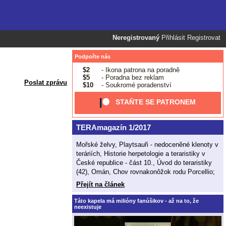
Neregistrovaný
Přihlásit
Registrovat
Podpořte nás
$2
- Ikona patrona na poradně
$5
- Poradna bez reklam
Poslat zprávu
$10
- Soukromé poradenství
STAŇTE SE PATRONEM
TERAmagazín 1/2017
Mořské želvy, Playtsauři - nedoceněné klenoty v
teráriích, Historie herpetologie a teraristiky v
České republice - část 10., Úvod do teraristiky
(42), Omán, Chov rovnakonôžok rodu Porcellio;
Přejít na článek
Táto kapela má milióny fanúšikov - až na to, že
neexistuje