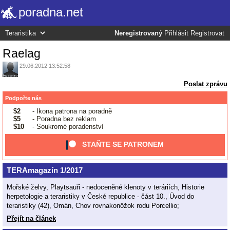
poradna.net
Neregistrovaný
Přihlásit
Registrovat
Raelag
29.06.2012 13:52:58
Poslat zprávu
Podpořte nás
$2
- Ikona patrona na poradně
$5
- Poradna bez reklam
$10
- Soukromé poradenství
STAŇTE SE PATRONEM
TERAmagazín 1/2017
Mořské želvy, Playtsauři - nedoceněné klenoty v teráriích, Historie
herpetologie a teraristiky v České republice - část 10., Úvod do
teraristiky (42), Omán, Chov rovnakonôžok rodu Porcellio;
Přejít na článek