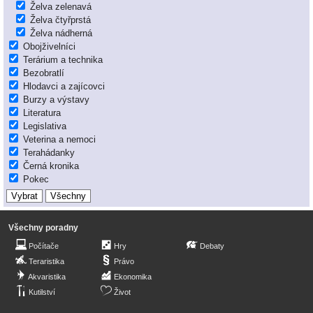
Želva zelenavá
Želva čtyřprstá
Želva nádherná
Obojživelníci
Terárium a technika
Bezobratlí
Hlodavci a zajícovci
Burzy a výstavy
Literatura
Legislativa
Veterina a nemoci
Terahádanky
Černá kronika
Pokec
Všechny poradny
Počítače
Hry
Debaty
Teraristika
Právo
Akvaristika
Ekonomika
Kutilství
Život