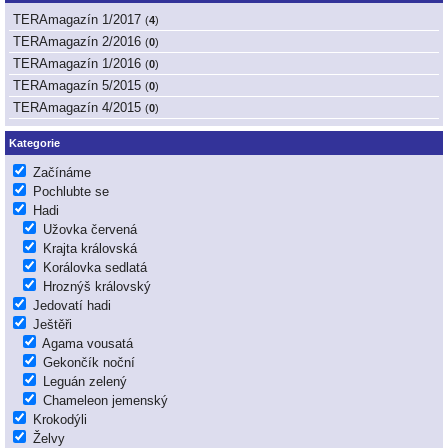
TERAmagazín 1/2017
(
4
)
TERAmagazín 2/2016
(
0
)
TERAmagazín 1/2016
(
0
)
TERAmagazín 5/2015
(
0
)
TERAmagazín 4/2015
(
0
)
Kategorie
Začínáme
Pochlubte se
Hadi
Užovka červená
Krajta královská
Korálovka sedlatá
Hroznýš královský
Jedovatí hadi
Ještěři
Agama vousatá
Gekončík noční
Leguán zelený
Chameleon jemenský
Krokodýli
Želvy