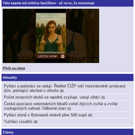
Táto kapela má milióny fanúšikov - až na to, že neexistuje
Přejít na videa
Aktuality
Pytláci a pašeráci se radují. Ředitel ČIŽP ruší mezinárodně uznávaný
tým, potírající obchod s ohrože
(
2
)
Počet invazních druhů se rapidně zvyšuje, varují vědci
(
1
)
Česká asociace veterinárních lékařů volně žijících zvířat a zvířat
zoologických zahrad: Odborné stan
(
1
)
Pytláci slonů v Botswaně otrávili přes 500 supů
(
0
)
Tučňáci císařští
(
0
)
Články