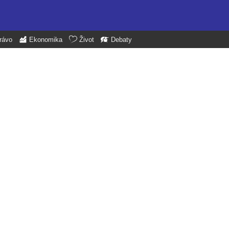
rávo
Ekonomika
Život
Debaty