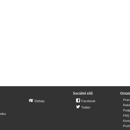
Sociální sítě
Ostat
Prav
Debaty
Facebook
Rek
Twitter
Podp
mika
FAQ
Kont
Proh