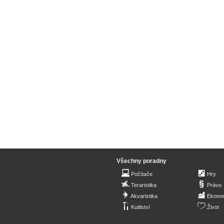
Všechny poradny
Počítače
Hry
Teraristika
Právo
Akvaristika
Ekono
Kutilství
Život