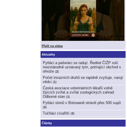
Přejít na videa
Aktuality
Pytláci a pašeráci se radují. Ředitel ČIŽP ruší
mezinárodně uznávaný tým, potírající obchod s
ohrože
(
2
)
Počet invazních druhů se rapidně zvyšuje, varují
vědci
(
1
)
Česká asociace veterinárních lékařů volně
žijících zvířat a zvířat zoologických zahrad:
Odborné stan
(
1
)
Pytláci slonů v Botswaně otrávili přes 500 supů
(
0
)
Tučňáci císařští
(
0
)
Články