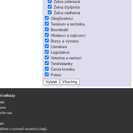
Želva zelenavá
Želva čtyřprstá
Želva nádherná
Obojživelníci
Terárium a technika
Bezobratlí
Hlodavci a zajícovci
Burzy a výstavy
Literatura
Legislativa
Veterina a nemoci
Terahádanky
Černá kronika
Pokec
ní odkazy
idla
lama
ořte nás
akt
lášení o ochraně osobních údajů