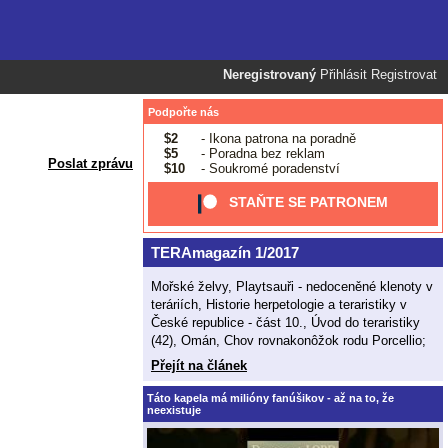
Neregistrovaný
Přihlásit
Registrovat
Podpořte nás
$2
- Ikona patrona na poradně
$5
- Poradna bez reklam
Poslat zprávu
$10
- Soukromé poradenství
STAŇTE SE PATRONEM
TERAmagazín 1/2017
Mořské želvy, Playtsauři - nedoceněné klenoty v
teráriích, Historie herpetologie a teraristiky v
České republice - část 10., Úvod do teraristiky
(42), Omán, Chov rovnakonôžok rodu Porcellio;
Přejít na článek
Táto kapela má milióny fanúšikov - až na to, že
neexistuje