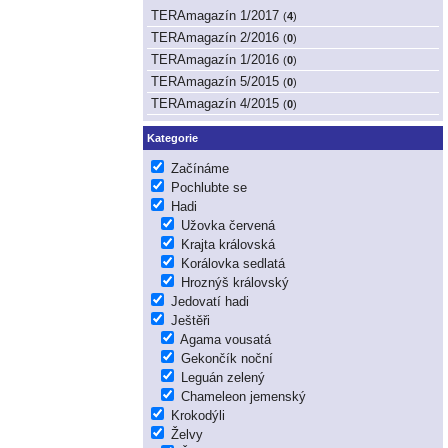
TERAmagazín 1/2017
(
4
)
TERAmagazín 2/2016
(
0
)
TERAmagazín 1/2016
(
0
)
TERAmagazín 5/2015
(
0
)
TERAmagazín 4/2015
(
0
)
Kategorie
Začínáme
Pochlubte se
Hadi
Užovka červená
Krajta královská
Korálovka sedlatá
Hroznýš královský
Jedovatí hadi
Ještěři
Agama vousatá
Gekončík noční
Leguán zelený
Chameleon jemenský
Krokodýli
Želvy