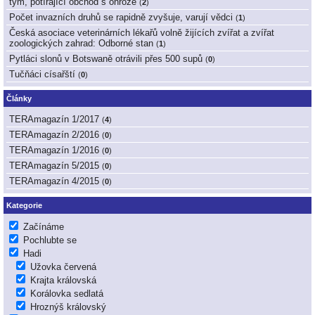
tým, potírající obchod s ohrože
(
2
)
Počet invazních druhů se rapidně zvyšuje, varují vědci
(
1
)
Česká asociace veterinárních lékařů volně žijících zvířat a zvířat
zoologických zahrad: Odborné stan
(
1
)
Pytláci slonů v Botswaně otrávili přes 500 supů
(
0
)
Tučňáci císařští
(
0
)
Články
TERAmagazín 1/2017
(
4
)
TERAmagazín 2/2016
(
0
)
TERAmagazín 1/2016
(
0
)
TERAmagazín 5/2015
(
0
)
TERAmagazín 4/2015
(
0
)
Kategorie
Začínáme
Pochlubte se
Hadi
Užovka červená
Krajta královská
Korálovka sedlatá
Hroznýš královský