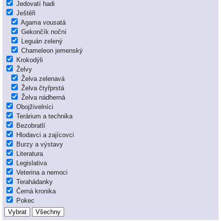
Jedovatí hadi
Ještěři
Agama vousatá
Gekončík noční
Leguán zelený
Chameleon jemenský
Krokodýli
Želvy
Želva zelenavá
Želva čtyřprstá
Želva nádherná
Obojživelníci
Terárium a technika
Bezobratlí
Hlodavci a zajícovci
Burzy a výstavy
Literatura
Legislativa
Veterina a nemoci
Terahádanky
Černá kronika
Pokec