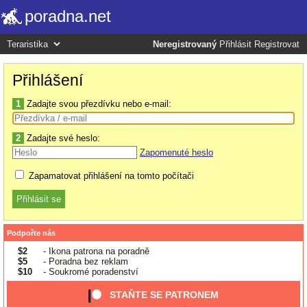
poradna.net
Neregistrovaný
Přihlásit
Registrovat
Přihlášení
1
Zadajte svou přezdívku nebo e-mail:
2
Zadajte své heslo:
Zapomenuté heslo
Zapamatovat přihlášení na tomto počítači
Podpořte nás
$2
- Ikona patrona na poradně
$5
- Poradna bez reklam
$10
- Soukromé poradenství
STAŇTE SE PATRONEM