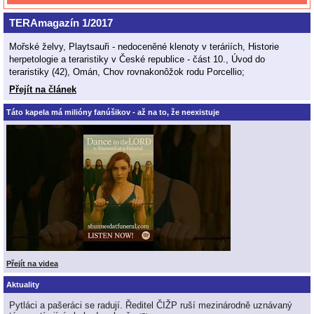
TERAmagazín 1/2017
Mořské želvy, Playtsauři - nedoceněné klenoty v teráriích, Historie
herpetologie a teraristiky v České republice - část 10., Úvod do
teraristiky (42), Omán, Chov rovnakonôžok rodu Porcellio;
Přejít na článek
Táto kapela má milióny fanúšikov - až na to, že neexistuje
Přejít na videa
Aktuality
Pytláci a pašeráci se radují. Ředitel ČIŽP ruší mezinárodně uznávaný