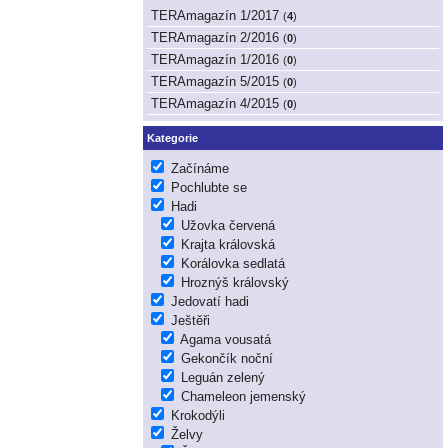
TERAmagazín 1/2017
(
4
)
TERAmagazín 2/2016
(
0
)
TERAmagazín 1/2016
(
0
)
TERAmagazín 5/2015
(
0
)
TERAmagazín 4/2015
(
0
)
Kategorie
Začínáme
Pochlubte se
Hadi
Užovka červená
Krajta královská
Korálovka sedlatá
Hroznýš královský
Jedovatí hadi
Ještěři
Agama vousatá
Gekončík noční
Leguán zelený
Chameleon jemenský
Krokodýli
Želvy