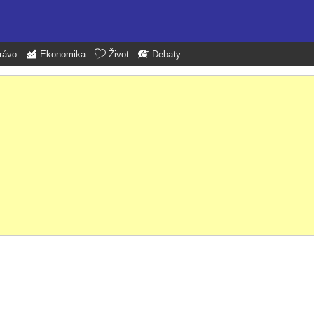
rávo
Ekonomika
Život
Debaty