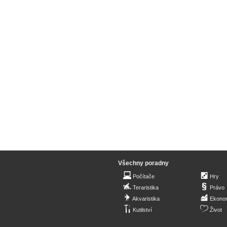
Všechny poradny
Počítače
Hry
Teraristika
Právo
Akvaristika
Ekono
Kutilství
Život