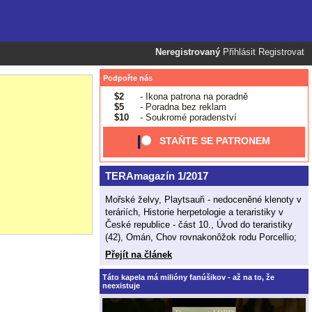
Neregistrovaný
Přihlásit
Registrovat
Podpořte nás
$2
- Ikona patrona na poradně
$5
- Poradna bez reklam
$10
- Soukromé poradenství
STAŇTE SE PATRONEM
TERAmagazín 1/2017
Mořské želvy, Playtsauři - nedoceněné klenoty v
teráriích, Historie herpetologie a teraristiky v
České republice - část 10., Úvod do teraristiky
(42), Omán, Chov rovnakonôžok rodu Porcellio;
Přejít na článek
Táto kapela má milióny fanúšikov - až na to, že
neexistuje