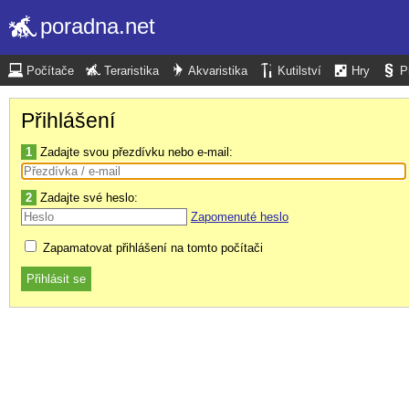
poradna.net
Počítače
Teraristika
Akvaristika
Kutilství
Hry
P
Přihlášení
1
Zadajte svou přezdívku nebo e-mail:
2
Zadajte své heslo:
Zapomenuté heslo
Zapamatovat přihlášení na tomto počítači