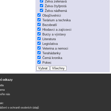
Želva zelenavá
Želva čtyřprstá
Želva nádherná
Obojživelníci
Terárium a technika
Bezobratlí
Hlodavci a zajícovci
Burzy a výstavy
Literatura
Legislativa
Veterina a nemoci
Terahádanky
Černá kronika
Pokec
ní odkazy
idla
lama
ořte nás
akt
lášení o ochraně osobních údajů