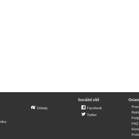
Sociální sítě
Ostat
Prav
Debaty
Facebook
Rek
Twitter
Podp
mika
FAQ
Kont
Proh