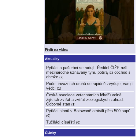
Přejít na videa
Aktuality
Pytláci a pašeráci se radují. Ředitel ČIŽP ruší
mezinárodně uznávaný tým, potírající obchod s
ohrože
(
2
)
Počet invazních druhů se rapidně zvyšuje, varují
vědci
(
1
)
Česká asociace veterinárních lékařů volně
žijících zvířat a zvířat zoologických zahrad:
Odborné stan
(
1
)
Pytláci slonů v Botswaně otrávili přes 500 supů
(
0
)
Tučňáci císařští
(
0
)
Články