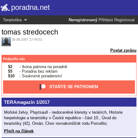
poradna.net
Neregistrovaný
Přihlásit
Registrovat
tomas stredocech
26.08.2007 17:49:52
Poslat zprávu
Podpořte nás
$2
- Ikona patrona na poradně
$5
- Poradna bez reklam
$10
- Soukromé poradenství
STAŇTE SE PATRONEM
TERAmagazín 1/2017
Mořské želvy, Playtsauři - nedoceněné klenoty v teráriích, Historie
herpetologie a teraristiky v České republice - část 10., Úvod do
teraristiky (42), Omán, Chov rovnakonôžok rodu Porcellio;
Přejít na článek