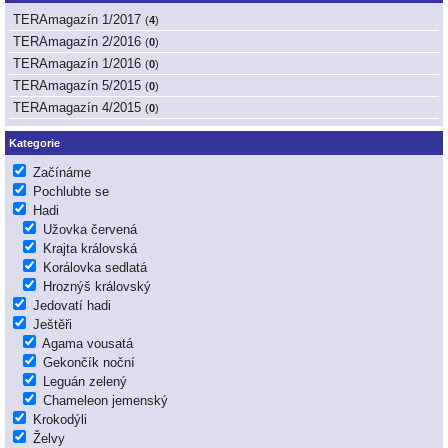
TERAmagazín 1/2017
(
4
)
TERAmagazín 2/2016
(
0
)
TERAmagazín 1/2016
(
0
)
TERAmagazín 5/2015
(
0
)
TERAmagazín 4/2015
(
0
)
Kategorie
Začínáme
Pochlubte se
Hadi
Užovka červená
Krajta královská
Korálovka sedlatá
Hroznýš královský
Jedovatí hadi
Ještěři
Agama vousatá
Gekončík noční
Leguán zelený
Chameleon jemenský
Krokodýli
Želvy