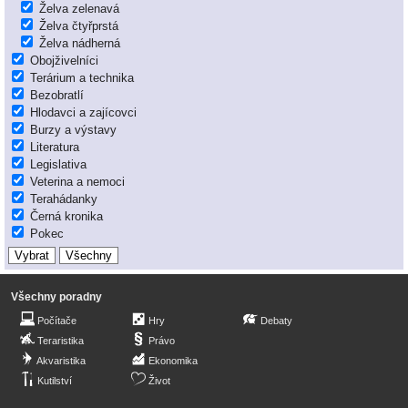
Želva zelenavá
Želva čtyřprstá
Želva nádherná
Obojživelníci
Terárium a technika
Bezobratlí
Hlodavci a zajícovci
Burzy a výstavy
Literatura
Legislativa
Veterina a nemoci
Terahádanky
Černá kronika
Pokec
Všechny poradny
Počítače
Hry
Debaty
Teraristika
Právo
Akvaristika
Ekonomika
Kutilství
Život