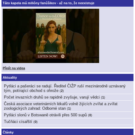
Táto kapela má milióny fanúšikov - až na to, že neexistuje
Přejít na videa
Aktuality
Pytláci a pašeráci se radují. Ředitel ČIŽP ruší mezinárodně uznávaný
tým, potírající obchod s ohrože
(
2
)
Počet invazních druhů se rapidně zvyšuje, varují vědci
(
1
)
Česká asociace veterinárních lékařů volně žijících zvířat a zvířat
zoologických zahrad: Odborné stan
(
1
)
Pytláci slonů v Botswaně otrávili přes 500 supů
(
0
)
Tučňáci císařští
(
0
)
Články