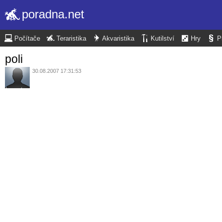
poradna.net
Počítače
Teraristika
Akvaristika
Kutilství
Hry
P
poli
30.08.2007 17:31:53