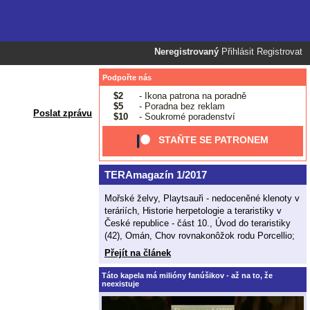
Neregistrovaný
Přihlásit
Registrovat
Podpořte nás
$2
- Ikona patrona na poradně
$5
- Poradna bez reklam
Poslat zprávu
$10
- Soukromé poradenství
STAŇTE SE PATRONEM
TERAmagazín 1/2017
Mořské želvy, Playtsauři - nedoceněné klenoty v
teráriích, Historie herpetologie a teraristiky v
České republice - část 10., Úvod do teraristiky
(42), Omán, Chov rovnakonôžok rodu Porcellio;
Přejít na článek
Táto kapela má milióny fanúšikov - až na to, že
neexistuje