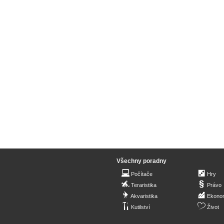
Všechny poradny
Počítače
Hry
Teraristika
Právo
Akvaristika
Ekono
Kutilství
Život