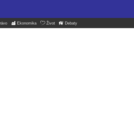
rávo
Ekonomika
Život
Debaty