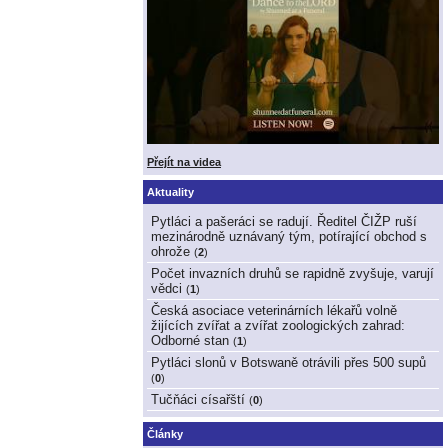
Přejít na videa
Aktuality
Pytláci a pašeráci se radují. Ředitel ČIŽP ruší
mezinárodně uznávaný tým, potírající obchod s
ohrože
(
2
)
Počet invazních druhů se rapidně zvyšuje, varují
vědci
(
1
)
Česká asociace veterinárních lékařů volně
žijících zvířat a zvířat zoologických zahrad:
Odborné stan
(
1
)
Pytláci slonů v Botswaně otrávili přes 500 supů
(
0
)
Tučňáci císařští
(
0
)
Články