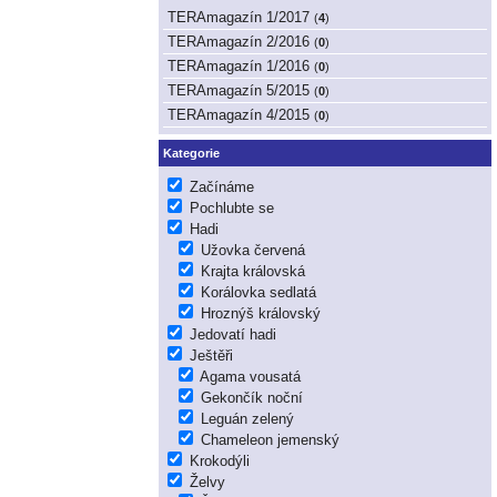
TERAmagazín 1/2017
(
4
)
TERAmagazín 2/2016
(
0
)
TERAmagazín 1/2016
(
0
)
TERAmagazín 5/2015
(
0
)
TERAmagazín 4/2015
(
0
)
Kategorie
Začínáme
Pochlubte se
Hadi
Užovka červená
Krajta královská
Korálovka sedlatá
Hroznýš královský
Jedovatí hadi
Ještěři
Agama vousatá
Gekončík noční
Leguán zelený
Chameleon jemenský
Krokodýli
Želvy