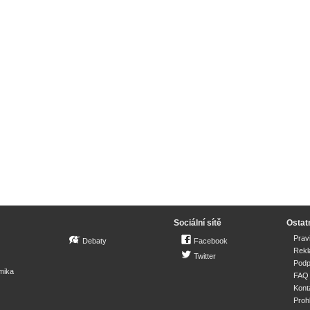
Sociální sítě
Ostat
Prav
Debaty
Facebook
Rek
Twitter
Podp
mika
FAQ
Kont
Proh