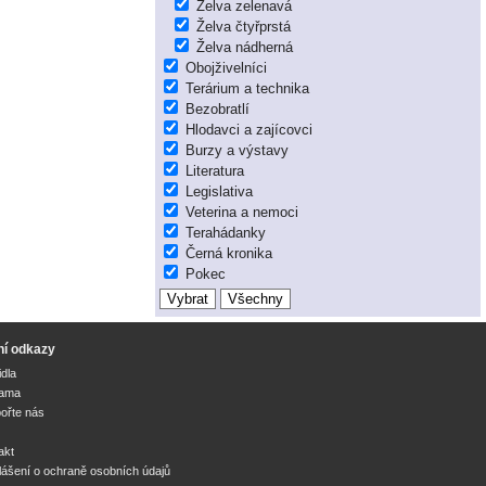
Želva zelenavá
Želva čtyřprstá
Želva nádherná
Obojživelníci
Terárium a technika
Bezobratlí
Hlodavci a zajícovci
Burzy a výstavy
Literatura
Legislativa
Veterina a nemoci
Terahádanky
Černá kronika
Pokec
ní odkazy
idla
lama
ořte nás
akt
lášení o ochraně osobních údajů