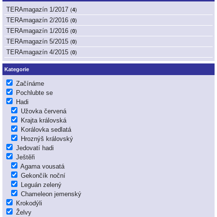
TERAmagazín 1/2017
(
4
)
TERAmagazín 2/2016
(
0
)
TERAmagazín 1/2016
(
0
)
TERAmagazín 5/2015
(
0
)
TERAmagazín 4/2015
(
0
)
Kategorie
Začínáme
Pochlubte se
Hadi
Užovka červená
Krajta královská
Korálovka sedlatá
Hroznýš královský
Jedovatí hadi
Ještěři
Agama vousatá
Gekončík noční
Leguán zelený
Chameleon jemenský
Krokodýli
Želvy