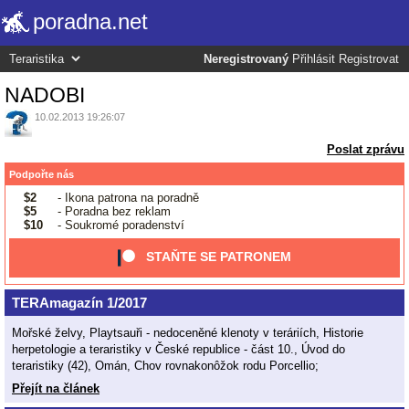
poradna.net
Neregistrovaný
Přihlásit
Registrovat
NADOBI
10.02.2013 19:26:07
Poslat zprávu
Podpořte nás
$2
- Ikona patrona na poradně
$5
- Poradna bez reklam
$10
- Soukromé poradenství
STAŇTE SE PATRONEM
TERAmagazín 1/2017
Mořské želvy, Playtsauři - nedoceněné klenoty v teráriích, Historie
herpetologie a teraristiky v České republice - část 10., Úvod do
teraristiky (42), Omán, Chov rovnakonôžok rodu Porcellio;
Přejít na článek