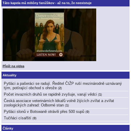
Táto kapela má milióny fanúšikov - až na to, že neexistuje
Přejít na videa
Aktuality
Pytláci a pašeráci se radují. Ředitel ČIŽP ruší mezinárodně uznávaný
tým, potírající obchod s ohrože
(
2
)
Počet invazních druhů se rapidně zvyšuje, varují vědci
(
1
)
Česká asociace veterinárních lékařů volně žijících zvířat a zvířat
zoologických zahrad: Odborné stan
(
1
)
Pytláci slonů v Botswaně otrávili přes 500 supů
(
0
)
Tučňáci císařští
(
0
)
Články