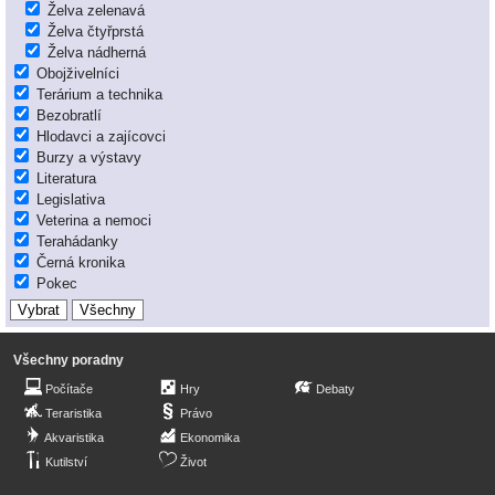
Želva zelenavá
Želva čtyřprstá
Želva nádherná
Obojživelníci
Terárium a technika
Bezobratlí
Hlodavci a zajícovci
Burzy a výstavy
Literatura
Legislativa
Veterina a nemoci
Terahádanky
Černá kronika
Pokec
Všechny poradny
Počítače
Hry
Debaty
Teraristika
Právo
Akvaristika
Ekonomika
Kutilství
Život