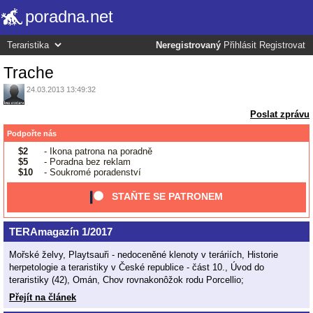
poradna.net
Neregistrovaný
Přihlásit
Registrovat
Trache
24.03.2013 13:49:32
Poslat zprávu
Podpořte nás
$2
- Ikona patrona na poradně
$5
- Poradna bez reklam
$10
- Soukromé poradenství
STAŇTE SE PATRONEM
TERAmagazín 1/2017
Mořské želvy, Playtsauři - nedoceněné klenoty v teráriích, Historie
herpetologie a teraristiky v České republice - část 10., Úvod do
teraristiky (42), Omán, Chov rovnakonôžok rodu Porcellio;
Přejít na článek