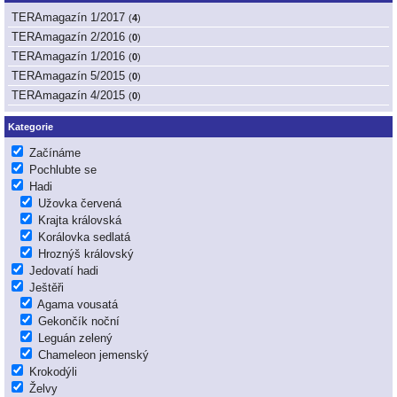
TERAmagazín 1/2017
(
4
)
TERAmagazín 2/2016
(
0
)
TERAmagazín 1/2016
(
0
)
TERAmagazín 5/2015
(
0
)
TERAmagazín 4/2015
(
0
)
Kategorie
Začínáme
Pochlubte se
Hadi
Užovka červená
Krajta královská
Korálovka sedlatá
Hroznýš královský
Jedovatí hadi
Ještěři
Agama vousatá
Gekončík noční
Leguán zelený
Chameleon jemenský
Krokodýli
Želvy