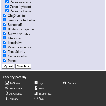
Želva zelenavá
Želva čtyřprstá
Želva nádherná
Obojživelníci
Terárium a technika
Bezobratlí
Hlodavci a zajícovci
Burzy a výstavy
Literatura
Legislativa
Veterina a nemoci
Terahádanky
Černá kronika
Pokec
Všechny poradny
Počítače
Hry
Debaty
Teraristika
Právo
Akvaristika
Ekonomika
Kutilství
Život