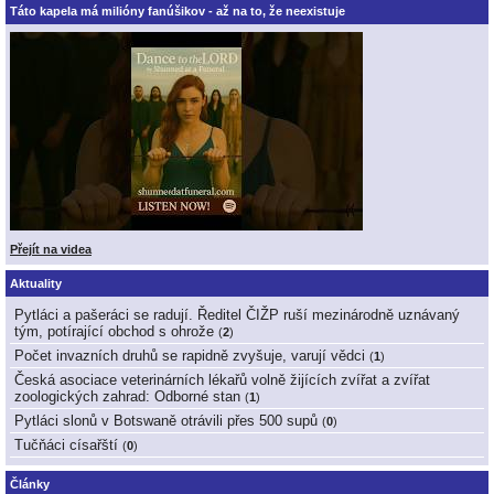
Táto kapela má milióny fanúšikov - až na to, že neexistuje
Přejít na videa
Aktuality
Pytláci a pašeráci se radují. Ředitel ČIŽP ruší mezinárodně uznávaný
tým, potírající obchod s ohrože
(
2
)
Počet invazních druhů se rapidně zvyšuje, varují vědci
(
1
)
Česká asociace veterinárních lékařů volně žijících zvířat a zvířat
zoologických zahrad: Odborné stan
(
1
)
Pytláci slonů v Botswaně otrávili přes 500 supů
(
0
)
Tučňáci císařští
(
0
)
Články