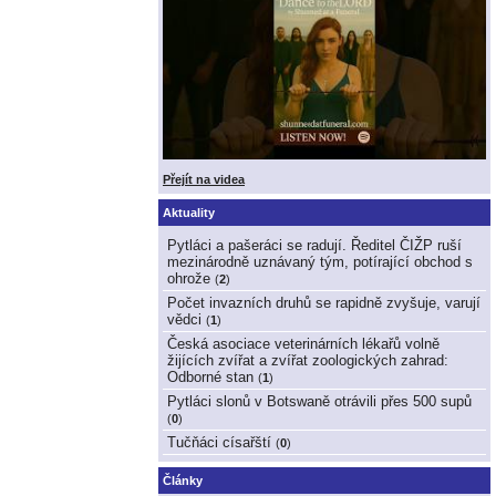
Přejít na videa
Aktuality
Pytláci a pašeráci se radují. Ředitel ČIŽP ruší
mezinárodně uznávaný tým, potírající obchod s
ohrože
(
2
)
Počet invazních druhů se rapidně zvyšuje, varují
vědci
(
1
)
Česká asociace veterinárních lékařů volně
žijících zvířat a zvířat zoologických zahrad:
Odborné stan
(
1
)
Pytláci slonů v Botswaně otrávili přes 500 supů
(
0
)
Tučňáci císařští
(
0
)
Články