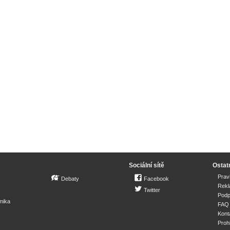
Sociální sítě
Ostat
Prav
Debaty
Facebook
Rek
Twitter
Podp
mika
FAQ
Kont
Proh