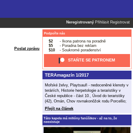
Neregistrovaný
Přihlásit
Registrovat
Podpořte nás
$2
- Ikona patrona na poradně
$5
- Poradna bez reklam
Poslat zprávu
$10
- Soukromé poradenství
STAŇTE SE PATRONEM
TERAmagazín 1/2017
Mořské želvy, Playtsauři - nedoceněné klenoty v
teráriích, Historie herpetologie a teraristiky v
České republice - část 10., Úvod do teraristiky
(42), Omán, Chov rovnakonôžok rodu Porcellio;
Přejít na článek
Táto kapela má milióny fanúšikov - až na to, že
neexistuje