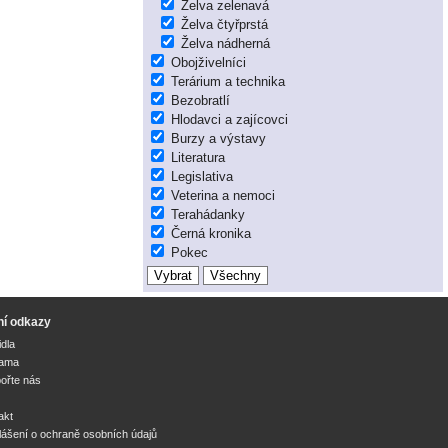
Želva zelenavá
Želva čtyřprstá
Želva nádherná
Obojživelníci
Terárium a technika
Bezobratlí
Hlodavci a zajícovci
Burzy a výstavy
Literatura
Legislativa
Veterina a nemoci
Terahádanky
Černá kronika
Pokec
ní odkazy
idla
lama
ořte nás
akt
lášení o ochraně osobních údajů