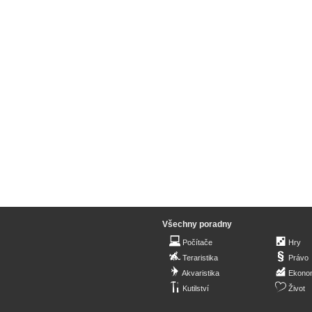
Všechny poradny
Počítače
Hry
Teraristika
Právo
Akvaristika
Ekono
Kutilství
Život