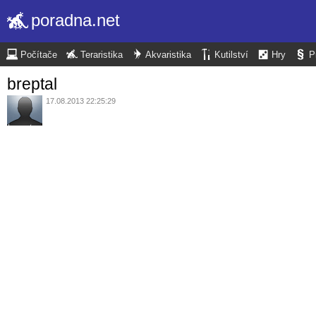
poradna.net
Počítače
Teraristika
Akvaristika
Kutilství
Hry
P
breptal
17.08.2013 22:25:29