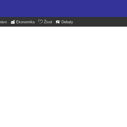
rávo
Ekonomika
Život
Debaty