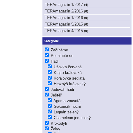
TERAmagazín 1/2017
(
4
)
TERAmagazín 2/2016
(
0
)
TERAmagazín 1/2016
(
0
)
TERAmagazín 5/2015
(
0
)
TERAmagazín 4/2015
(
0
)
Kategorie
Začínáme
Pochlubte se
Hadi
Užovka červená
Krajta královská
Korálovka sedlatá
Hroznýš královský
Jedovatí hadi
Ještěři
Agama vousatá
Gekončík noční
Leguán zelený
Chameleon jemenský
Krokodýli
Želvy