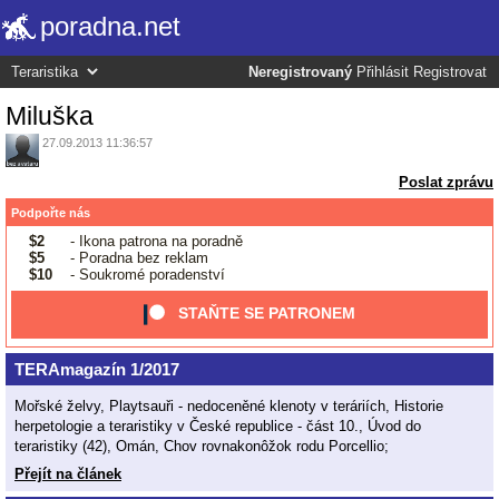
poradna.net
Neregistrovaný
Přihlásit
Registrovat
Miluška
27.09.2013 11:36:57
Poslat zprávu
Podpořte nás
$2
- Ikona patrona na poradně
$5
- Poradna bez reklam
$10
- Soukromé poradenství
STAŇTE SE PATRONEM
TERAmagazín 1/2017
Mořské želvy, Playtsauři - nedoceněné klenoty v teráriích, Historie
herpetologie a teraristiky v České republice - část 10., Úvod do
teraristiky (42), Omán, Chov rovnakonôžok rodu Porcellio;
Přejít na článek