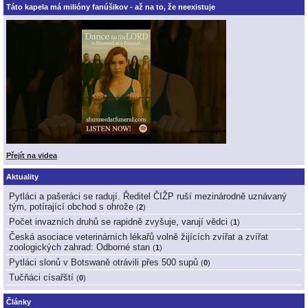
Táto kapela má milióny fanúšikov - až na to, že neexistuje
Přejít na videa
Aktuality
Pytláci a pašeráci se radují. Ředitel ČIŽP ruší mezinárodně uznávaný
tým, potírající obchod s ohrože
(
2
)
Počet invazních druhů se rapidně zvyšuje, varují vědci
(
1
)
Česká asociace veterinárních lékařů volně žijících zvířat a zvířat
zoologických zahrad: Odborné stan
(
1
)
Pytláci slonů v Botswaně otrávili přes 500 supů
(
0
)
Tučňáci císařští
(
0
)
Články