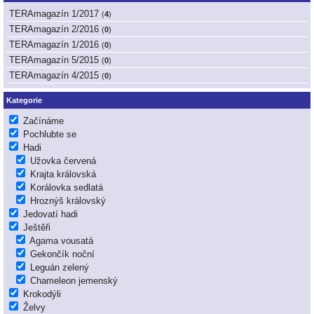
TERAmagazín 1/2017
(
4
)
TERAmagazín 2/2016
(
0
)
TERAmagazín 1/2016
(
0
)
TERAmagazín 5/2015
(
0
)
TERAmagazín 4/2015
(
0
)
Kategorie
Začínáme
Pochlubte se
Hadi
Užovka červená
Krajta královská
Korálovka sedlatá
Hroznýš královský
Jedovatí hadi
Ještěři
Agama vousatá
Gekončík noční
Leguán zelený
Chameleon jemenský
Krokodýli
Želvy