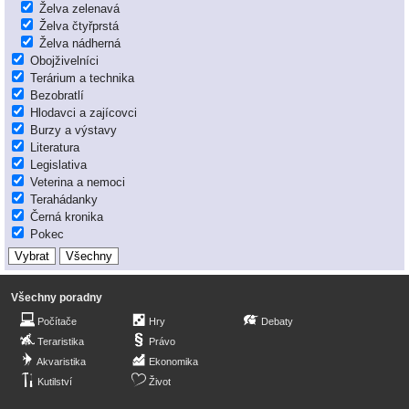
Želva zelenavá
Želva čtyřprstá
Želva nádherná
Obojživelníci
Terárium a technika
Bezobratlí
Hlodavci a zajícovci
Burzy a výstavy
Literatura
Legislativa
Veterina a nemoci
Terahádanky
Černá kronika
Pokec
Všechny poradny
Počítače
Hry
Debaty
Teraristika
Právo
Akvaristika
Ekonomika
Kutilství
Život