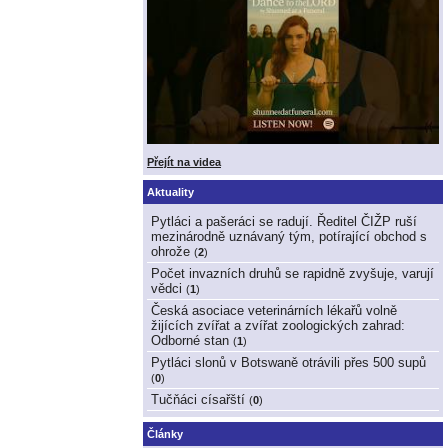
Přejít na videa
Aktuality
Pytláci a pašeráci se radují. Ředitel ČIŽP ruší
mezinárodně uznávaný tým, potírající obchod s
ohrože
(
2
)
Počet invazních druhů se rapidně zvyšuje, varují
vědci
(
1
)
Česká asociace veterinárních lékařů volně
žijících zvířat a zvířat zoologických zahrad:
Odborné stan
(
1
)
Pytláci slonů v Botswaně otrávili přes 500 supů
(
0
)
Tučňáci císařští
(
0
)
Články