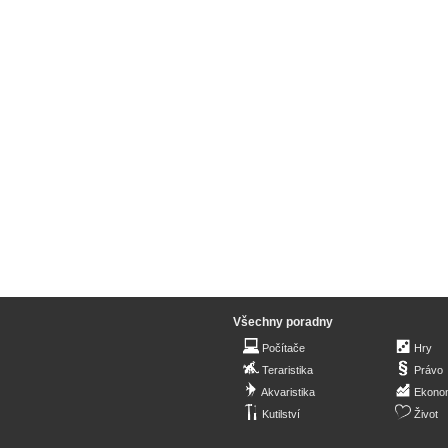
Všechny poradny
Počítače
Hry
Teraristika
Právo
Akvaristika
Ekono
Kutilství
Život