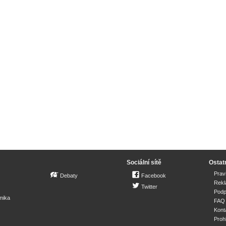
Sociální sítě
Ostat
Prav
Debaty
Facebook
Rek
Twitter
Podp
mika
FAQ
Kont
Proh