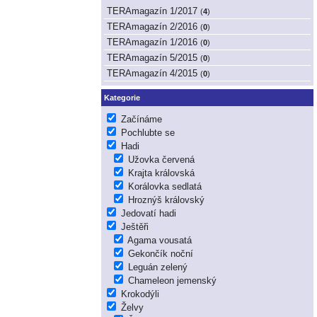
TERAmagazín 1/2017
(
4
)
TERAmagazín 2/2016
(
0
)
TERAmagazín 1/2016
(
0
)
TERAmagazín 5/2015
(
0
)
TERAmagazín 4/2015
(
0
)
Kategorie
Začínáme
Pochlubte se
Hadi
Užovka červená
Krajta královská
Korálovka sedlatá
Hroznýš královský
Jedovatí hadi
Ještěři
Agama vousatá
Gekončík noční
Leguán zelený
Chameleon jemenský
Krokodýli
Želvy