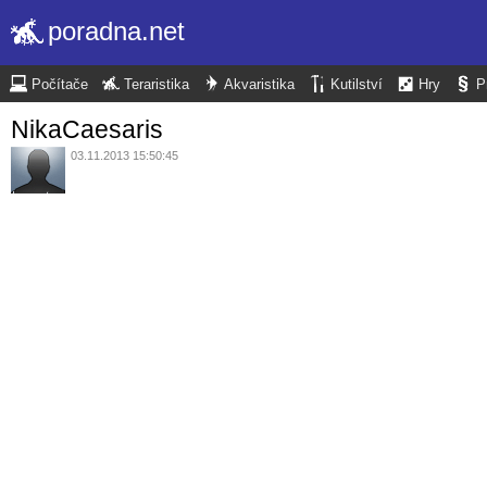
poradna.net
Počítače
Teraristika
Akvaristika
Kutilství
Hry
P
NikaCaesaris
03.11.2013 15:50:45