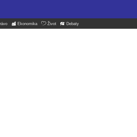
rávo
Ekonomika
Život
Debaty