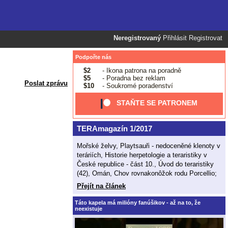
Neregistrovaný
Přihlásit
Registrovat
Podpořte nás
$2
- Ikona patrona na poradně
$5
- Poradna bez reklam
Poslat zprávu
$10
- Soukromé poradenství
STAŇTE SE PATRONEM
TERAmagazín 1/2017
Mořské želvy, Playtsauři - nedoceněné klenoty v
teráriích, Historie herpetologie a teraristiky v
České republice - část 10., Úvod do teraristiky
(42), Omán, Chov rovnakonôžok rodu Porcellio;
Přejít na článek
Táto kapela má milióny fanúšikov - až na to, že
neexistuje