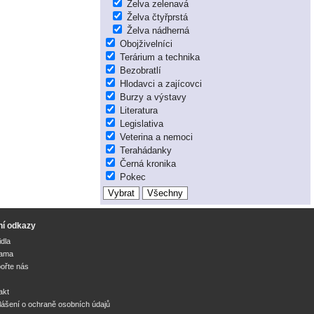
Želva zelenavá
Želva čtyřprstá
Želva nádherná
Obojživelníci
Terárium a technika
Bezobratlí
Hlodavci a zajícovci
Burzy a výstavy
Literatura
Legislativa
Veterina a nemoci
Terahádanky
Černá kronika
Pokec
ní odkazy
idla
lama
ořte nás
akt
lášení o ochraně osobních údajů