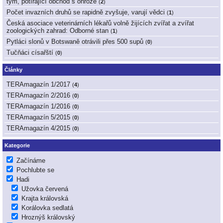
tým, potírající obchod s ohrože
(
2
)
Počet invazních druhů se rapidně zvyšuje, varují vědci
(
1
)
Česká asociace veterinárních lékařů volně žijících zvířat a zvířat
zoologických zahrad: Odborné stan
(
1
)
Pytláci slonů v Botswaně otrávili přes 500 supů
(
0
)
Tučňáci císařští
(
0
)
Články
TERAmagazín 1/2017
(
4
)
TERAmagazín 2/2016
(
0
)
TERAmagazín 1/2016
(
0
)
TERAmagazín 5/2015
(
0
)
TERAmagazín 4/2015
(
0
)
Kategorie
Začínáme
Pochlubte se
Hadi
Užovka červená
Krajta královská
Korálovka sedlatá
Hroznýš královský