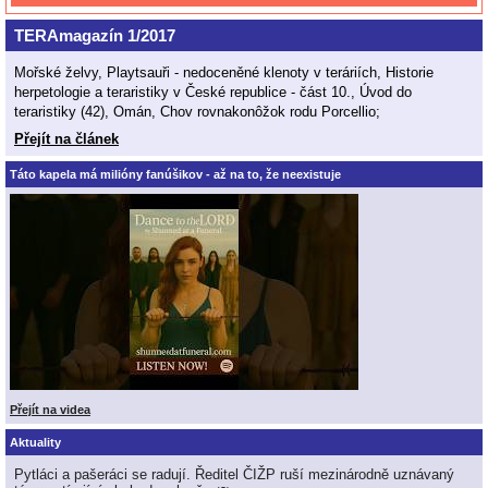
TERAmagazín 1/2017
Mořské želvy, Playtsauři - nedoceněné klenoty v teráriích, Historie
herpetologie a teraristiky v České republice - část 10., Úvod do
teraristiky (42), Omán, Chov rovnakonôžok rodu Porcellio;
Přejít na článek
Táto kapela má milióny fanúšikov - až na to, že neexistuje
Přejít na videa
Aktuality
Pytláci a pašeráci se radují. Ředitel ČIŽP ruší mezinárodně uznávaný