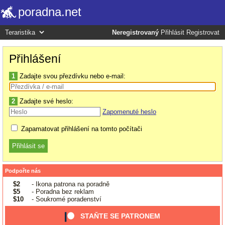
poradna.net
Neregistrovaný
Přihlásit
Registrovat
Přihlášení
1
Zadajte svou přezdívku nebo e-mail:
2
Zadajte své heslo:
Zapomenuté heslo
Zapamatovat přihlášení na tomto počítači
Podpořte nás
$2
- Ikona patrona na poradně
$5
- Poradna bez reklam
$10
- Soukromé poradenství
STAŇTE SE PATRONEM