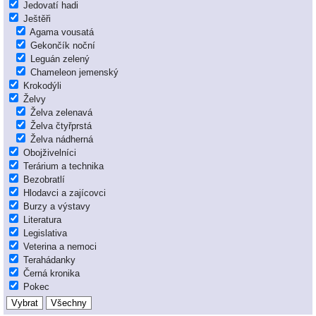
Jedovatí hadi
Ještěři
Agama vousatá
Gekončík noční
Leguán zelený
Chameleon jemenský
Krokodýli
Želvy
Želva zelenavá
Želva čtyřprstá
Želva nádherná
Obojživelníci
Terárium a technika
Bezobratlí
Hlodavci a zajícovci
Burzy a výstavy
Literatura
Legislativa
Veterina a nemoci
Terahádanky
Černá kronika
Pokec