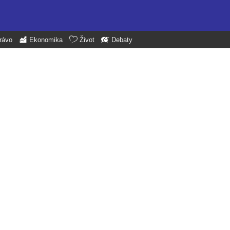
rávo
Ekonomika
Život
Debaty