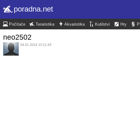
poradna.net
Počítače
Teraristika
Akvaristika
Kutilství
Hry
P
neo2502
04.01.2014 13:11:43