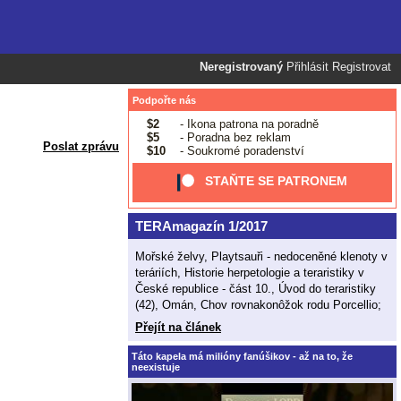
Neregistrovaný
Přihlásit
Registrovat
Podpořte nás
$2
- Ikona patrona na poradně
$5
- Poradna bez reklam
Poslat zprávu
$10
- Soukromé poradenství
STAŇTE SE PATRONEM
TERAmagazín 1/2017
Mořské želvy, Playtsauři - nedoceněné klenoty v
teráriích, Historie herpetologie a teraristiky v
České republice - část 10., Úvod do teraristiky
(42), Omán, Chov rovnakonôžok rodu Porcellio;
Přejít na článek
Táto kapela má milióny fanúšikov - až na to, že
neexistuje