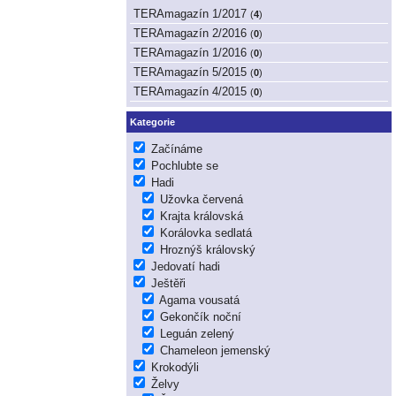
TERAmagazín 1/2017
(
4
)
TERAmagazín 2/2016
(
0
)
TERAmagazín 1/2016
(
0
)
TERAmagazín 5/2015
(
0
)
TERAmagazín 4/2015
(
0
)
Kategorie
Začínáme
Pochlubte se
Hadi
Užovka červená
Krajta královská
Korálovka sedlatá
Hroznýš královský
Jedovatí hadi
Ještěři
Agama vousatá
Gekončík noční
Leguán zelený
Chameleon jemenský
Krokodýli
Želvy