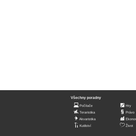
Všechny poradny
Počítače
Hry
Teraristika
Právo
Akvaristika
Ekono
Kutilství
Život