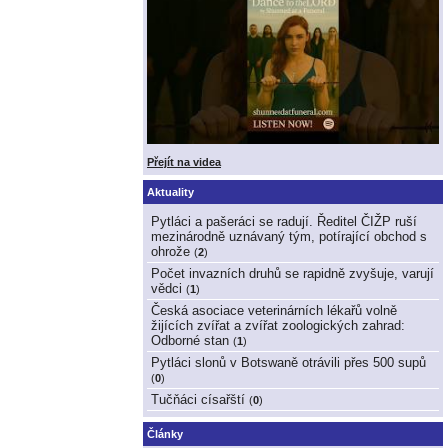
Přejít na videa
Aktuality
Pytláci a pašeráci se radují. Ředitel ČIŽP ruší
mezinárodně uznávaný tým, potírající obchod s
ohrože
(
2
)
Počet invazních druhů se rapidně zvyšuje, varují
vědci
(
1
)
Česká asociace veterinárních lékařů volně
žijících zvířat a zvířat zoologických zahrad:
Odborné stan
(
1
)
Pytláci slonů v Botswaně otrávili přes 500 supů
(
0
)
Tučňáci císařští
(
0
)
Články