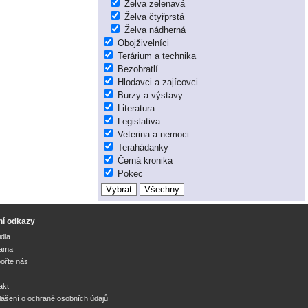
Želva zelenavá
Želva čtyřprstá
Želva nádherná
Obojživelníci
Terárium a technika
Bezobratlí
Hlodavci a zajícovci
Burzy a výstavy
Literatura
Legislativa
Veterina a nemoci
Terahádanky
Černá kronika
Pokec
ní odkazy
idla
lama
ořte nás
akt
lášení o ochraně osobních údajů