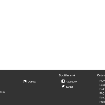
Sociální sítě
Ostat
Prav
Debaty
Facebook
Rek
Twitter
Podp
mika
FAQ
Kont
Proh