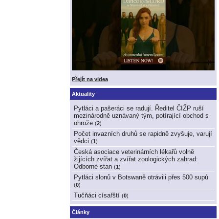
Přejít na videa
Aktuality
Pytláci a pašeráci se radují. Ředitel ČIŽP ruší
mezinárodně uznávaný tým, potírající obchod s
ohrože
(
2
)
Počet invazních druhů se rapidně zvyšuje, varují
vědci
(
1
)
Česká asociace veterinárních lékařů volně
žijících zvířat a zvířat zoologických zahrad:
Odborné stan
(
1
)
Pytláci slonů v Botswaně otrávili přes 500 supů
(
0
)
Tučňáci císařští
(
0
)
Články