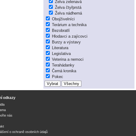
Želva zelenavá
Želva čtyřprstá
Želva nádherná
Obojživelníci
Terárium a technika
Bezobratlí
Hlodavci a zajícovci
Burzy a výstavy
Literatura
Legislativa
Veterina a nemoci
Terahádanky
Černá kronika
Pokec
ní odkazy
idla
lama
ořte nás
akt
lášení o ochraně osobních údajů