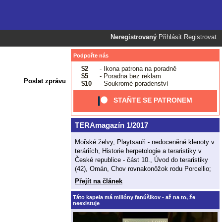
Neregistrovaný
Přihlásit
Registrovat
Podpořte nás
$2
- Ikona patrona na poradně
$5
- Poradna bez reklam
Poslat zprávu
$10
- Soukromé poradenství
STAŇTE SE PATRONEM
TERAmagazín 1/2017
Mořské želvy, Playtsauři - nedoceněné klenoty v
teráriích, Historie herpetologie a teraristiky v
České republice - část 10., Úvod do teraristiky
(42), Omán, Chov rovnakonôžok rodu Porcellio;
Přejít na článek
Táto kapela má milióny fanúšikov - až na to, že
neexistuje