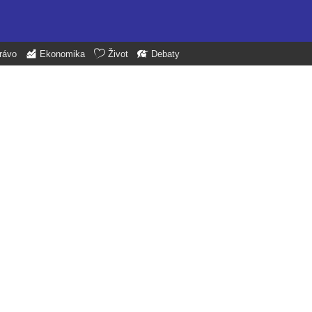
rávo
Ekonomika
Život
Debaty