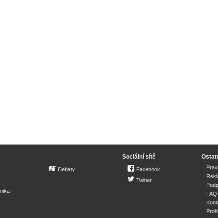
Sociální sítě
Ostat
Prav
Debaty
Facebook
Rek
Twitter
Podp
mika
FAQ
Kont
Proh