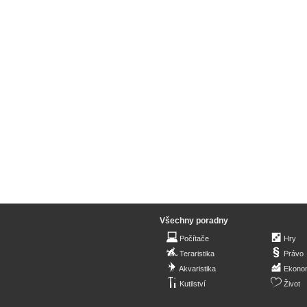
Všechny poradny
Počítače
Hry
Teraristika
Právo
Akvaristika
Ekono
Kutilství
Život