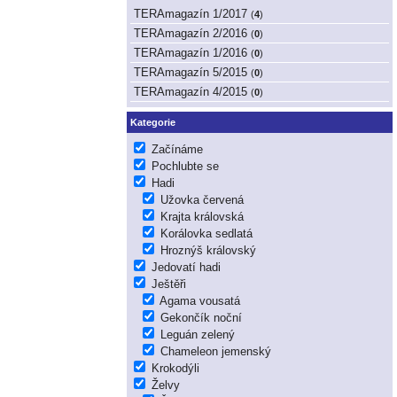
TERAmagazín 1/2017
(
4
)
TERAmagazín 2/2016
(
0
)
TERAmagazín 1/2016
(
0
)
TERAmagazín 5/2015
(
0
)
TERAmagazín 4/2015
(
0
)
Kategorie
Začínáme
Pochlubte se
Hadi
Užovka červená
Krajta královská
Korálovka sedlatá
Hroznýš královský
Jedovatí hadi
Ještěři
Agama vousatá
Gekončík noční
Leguán zelený
Chameleon jemenský
Krokodýli
Želvy