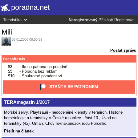
poradna.net
Neregistrovaný
Přihlásit
Registrovat
Mili
05.01.2008 09:50:59
Poslat zprávu
Podpořte nás
$2
- Ikona patrona na poradně
$5
- Poradna bez reklam
$10
- Soukromé poradenství
STAŇTE SE PATRONEM
TERAmagazín 1/2017
Mořské želvy, Playtsauři - nedoceněné klenoty v teráriích, Historie
herpetologie a teraristiky v České republice - část 10., Úvod do
teraristiky (42), Omán, Chov rovnakonôžok rodu Porcellio;
Přejít na článek