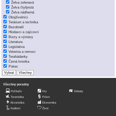
Želva zelenavá
Želva čtyřprstá
Želva nádherná
Obojživelníci
Terárium a technika
Bezobratlí
Hlodavci a zajícovci
Burzy a výstavy
Literatura
Legislativa
Veterina a nemoci
Terahádanky
Černá kronika
Pokec
Všechny poradny
Počítače
Hry
Debaty
Teraristika
Právo
Akvaristika
Ekonomika
Kutilství
Život