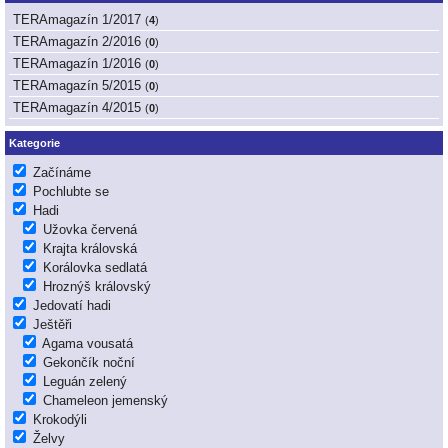
TERAmagazín 1/2017
(
4
)
TERAmagazín 2/2016
(
0
)
TERAmagazín 1/2016
(
0
)
TERAmagazín 5/2015
(
0
)
TERAmagazín 4/2015
(
0
)
Kategorie
Začínáme
Pochlubte se
Hadi
Užovka červená
Krajta královská
Korálovka sedlatá
Hroznýš královský
Jedovatí hadi
Ještěři
Agama vousatá
Gekončík noční
Leguán zelený
Chameleon jemenský
Krokodýli
Želvy