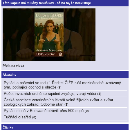
Táto kapela má milióny fanúšikov - až na to, že neexistuje
Přejít na videa
Aktuality
Pytláci a pašeráci se radují. Ředitel ČIŽP ruší mezinárodně uznávaný
tým, potírající obchod s ohrože
(
2
)
Počet invazních druhů se rapidně zvyšuje, varují vědci
(
1
)
Česká asociace veterinárních lékařů volně žijících zvířat a zvířat
zoologických zahrad: Odborné stan
(
1
)
Pytláci slonů v Botswaně otrávili přes 500 supů
(
0
)
Tučňáci císařští
(
0
)
Články