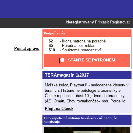
Neregistrovaný
Přihlásit
Registrovat
Podpořte nás
$2
- Ikona patrona na poradně
$5
- Poradna bez reklam
Poslat zprávu
$10
- Soukromé poradenství
STAŇTE SE PATRONEM
TERAmagazín 1/2017
Mořské želvy, Playtsauři - nedoceněné klenoty v
teráriích, Historie herpetologie a teraristiky v
České republice - část 10., Úvod do teraristiky
(42), Omán, Chov rovnakonôžok rodu Porcellio;
Přejít na článek
Táto kapela má milióny fanúšikov - až na to, že
neexistuje