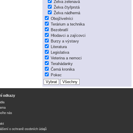
Želva zelenavá
Želva čtyřprstá
Želva nádherná
Obojživelníci
Terárium a technika
Bezobratlí
Hlodavci a zajícovci
Burzy a výstavy
Literatura
Legislativa
Veterina a nemoci
Terahádanky
Černá kronika
Pokec
ní odkazy
idla
lama
ořte nás
akt
lášení o ochraně osobních údajů