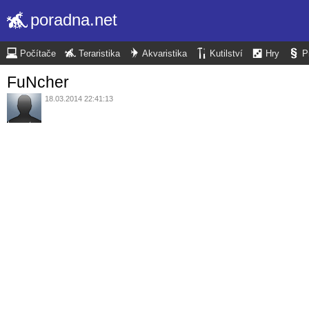
poradna.net
Počítače
Teraristika
Akvaristika
Kutilství
Hry
P
FuNcher
18.03.2014 22:41:13