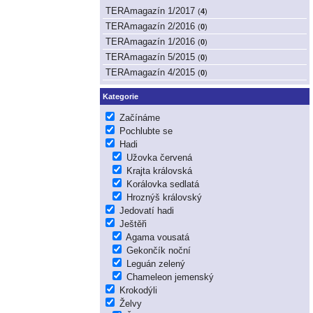
TERAmagazín 1/2017
(
4
)
TERAmagazín 2/2016
(
0
)
TERAmagazín 1/2016
(
0
)
TERAmagazín 5/2015
(
0
)
TERAmagazín 4/2015
(
0
)
Kategorie
Začínáme
Pochlubte se
Hadi
Užovka červená
Krajta královská
Korálovka sedlatá
Hroznýš královský
Jedovatí hadi
Ještěři
Agama vousatá
Gekončík noční
Leguán zelený
Chameleon jemenský
Krokodýli
Želvy