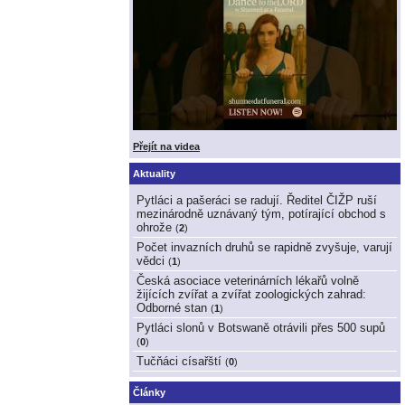
Přejít na videa
Aktuality
Pytláci a pašeráci se radují. Ředitel ČIŽP ruší
mezinárodně uznávaný tým, potírající obchod s
ohrože
(
2
)
Počet invazních druhů se rapidně zvyšuje, varují
vědci
(
1
)
Česká asociace veterinárních lékařů volně
žijících zvířat a zvířat zoologických zahrad:
Odborné stan
(
1
)
Pytláci slonů v Botswaně otrávili přes 500 supů
(
0
)
Tučňáci císařští
(
0
)
Články