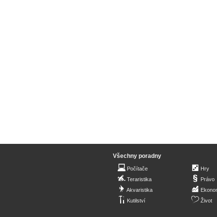
Všechny poradny
Počítače
Hry
Teraristika
Právo
Akvaristika
Ekono
Kutilství
Život