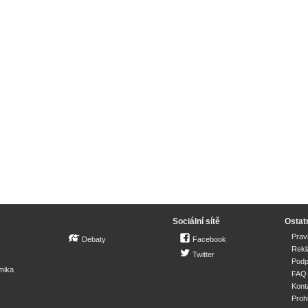
Sociální sítě
Ostat
Prav
Debaty
Facebook
Rek
Twitter
Podp
mika
FAQ
Kont
Proh