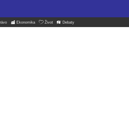
rávo
Ekonomika
Život
Debaty