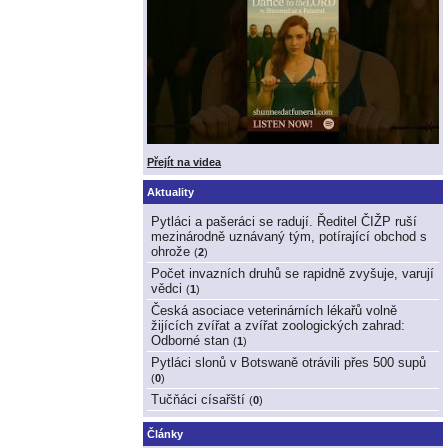
Přejít na videa
Aktuality
Pytláci a pašeráci se radují. Ředitel ČIŽP ruší
mezinárodně uznávaný tým, potírající obchod s
ohrože
(
2
)
Počet invazních druhů se rapidně zvyšuje, varují
vědci
(
1
)
Česká asociace veterinárních lékařů volně
žijících zvířat a zvířat zoologických zahrad:
Odborné stan
(
1
)
Pytláci slonů v Botswaně otrávili přes 500 supů
(
0
)
Tučňáci císařští
(
0
)
Články