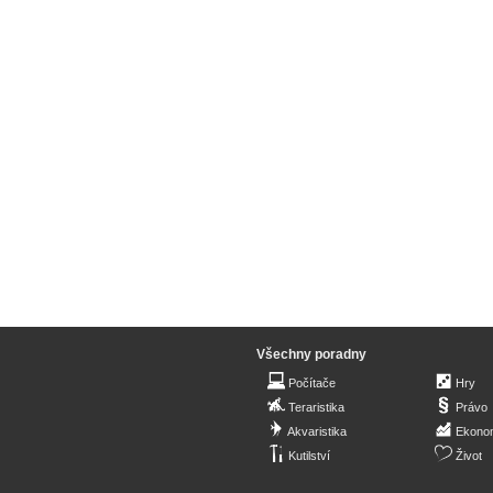
Všechny poradny
Počítače
Hry
Teraristika
Právo
Akvaristika
Ekono
Kutilství
Život