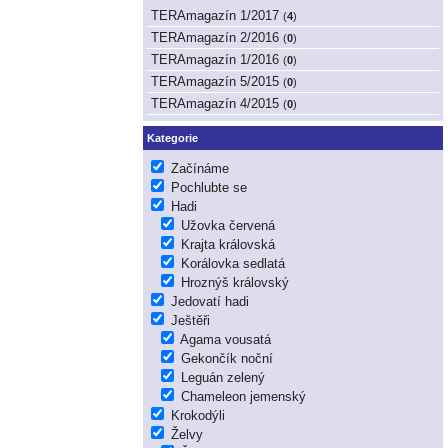
TERAmagazín 1/2017
(
4
)
TERAmagazín 2/2016
(
0
)
TERAmagazín 1/2016
(
0
)
TERAmagazín 5/2015
(
0
)
TERAmagazín 4/2015
(
0
)
Kategorie
Začínáme
Pochlubte se
Hadi
Užovka červená
Krajta královská
Korálovka sedlatá
Hroznýš královský
Jedovatí hadi
Ještěři
Agama vousatá
Gekončík noční
Leguán zelený
Chameleon jemenský
Krokodýli
Želvy