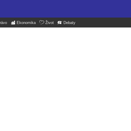
rávo
Ekonomika
Život
Debaty