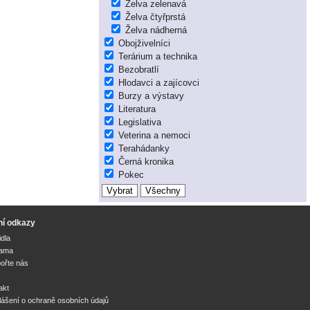
Želva zelenavá
Želva čtyřprstá
Želva nádherná
Obojživelníci
Terárium a technika
Bezobratlí
Hlodavci a zajícovci
Burzy a výstavy
Literatura
Legislativa
Veterina a nemoci
Terahádanky
Černá kronika
Pokec
ní odkazy
idla
lama
ořte nás
akt
lášení o ochraně osobních údajů