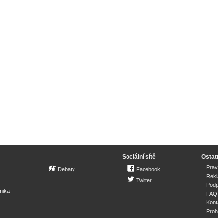
Sociální sítě
Ostat
Prav
Debaty
Facebook
Rek
Twitter
Podp
mika
FAQ
Kont
Proh