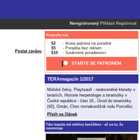
Neregistrovaný
Přihlásit
Registrovat
Podpořte nás
$2
- Ikona patrona na poradně
$5
- Poradna bez reklam
Poslat zprávu
$10
- Soukromé poradenství
STAŇTE SE PATRONEM
TERAmagazín 1/2017
Mořské želvy, Playtsauři - nedoceněné klenoty v
teráriích, Historie herpetologie a teraristiky v
České republice - část 10., Úvod do teraristiky
(42), Omán, Chov rovnakonôžok rodu Porcellio;
Přejít na článek
Táto kapela má milióny fanúšikov - až na to, že
neexistuje