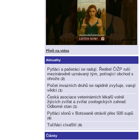
Přejít na videa
Aktuality
Pytláci a pašeráci se radují. Ředitel ČIŽP ruší
mezinárodně uznávaný tým, potírající obchod s
ohrože
(
2
)
Počet invazních druhů se rapidně zvyšuje, varují
vědci
(
1
)
Česká asociace veterinárních lékařů volně
žijících zvířat a zvířat zoologických zahrad:
Odborné stan
(
1
)
Pytláci slonů v Botswaně otrávili přes 500 supů
(
0
)
Tučňáci císařští
(
0
)
Články