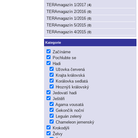
TERAmagazín 1/2017
(
4
)
TERAmagazín 2/2016
(
0
)
TERAmagazín 1/2016
(
0
)
TERAmagazín 5/2015
(
0
)
TERAmagazín 4/2015
(
0
)
Kategorie
Začínáme
Pochlubte se
Hadi
Užovka červená
Krajta královská
Korálovka sedlatá
Hroznýš královský
Jedovatí hadi
Ještěři
Agama vousatá
Gekončík noční
Leguán zelený
Chameleon jemenský
Krokodýli
Želvy