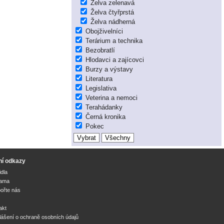
Želva zelenavá
Želva čtyřprstá
Želva nádherná
Obojživelníci
Terárium a technika
Bezobratlí
Hlodavci a zajícovci
Burzy a výstavy
Literatura
Legislativa
Veterina a nemoci
Terahádanky
Černá kronika
Pokec
ní odkazy
idla
lama
ořte nás
akt
lášení o ochraně osobních údajů