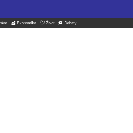
rávo
Ekonomika
Život
Debaty