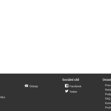
Sociální sítě
Ostat
Prav
Debaty
Facebook
Rek
Twitter
Podp
mika
FAQ
Kont
Proh