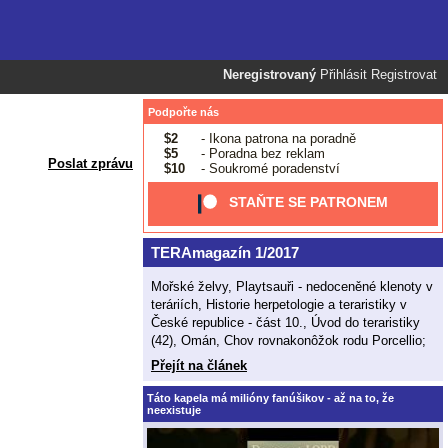
Neregistrovaný
Přihlásit
Registrovat
Podpořte nás
$2
- Ikona patrona na poradně
$5
- Poradna bez reklam
Poslat zprávu
$10
- Soukromé poradenství
STAŇTE SE PATRONEM
TERAmagazín 1/2017
Mořské želvy, Playtsauři - nedoceněné klenoty v
teráriích, Historie herpetologie a teraristiky v
České republice - část 10., Úvod do teraristiky
(42), Omán, Chov rovnakonôžok rodu Porcellio;
Přejít na článek
Táto kapela má milióny fanúšikov - až na to, že
neexistuje