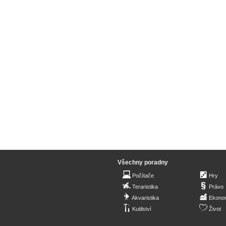
Všechny poradny
Počítače
Hry
Teraristika
Právo
Akvaristika
Ekono
Kutilství
Život