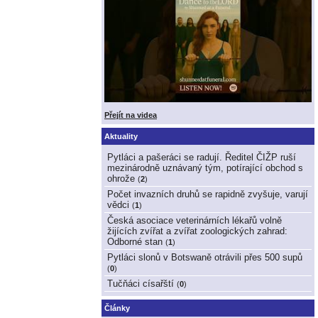
Přejít na videa
Aktuality
Pytláci a pašeráci se radují. Ředitel ČIŽP ruší
mezinárodně uznávaný tým, potírající obchod s
ohrože
(
2
)
Počet invazních druhů se rapidně zvyšuje, varují
vědci
(
1
)
Česká asociace veterinárních lékařů volně
žijících zvířat a zvířat zoologických zahrad:
Odborné stan
(
1
)
Pytláci slonů v Botswaně otrávili přes 500 supů
(
0
)
Tučňáci císařští
(
0
)
Články