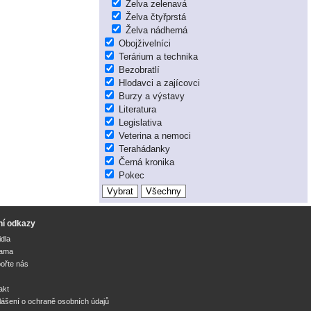
Želva zelenavá
Želva čtyřprstá
Želva nádherná
Obojživelníci
Terárium a technika
Bezobratlí
Hlodavci a zajícovci
Burzy a výstavy
Literatura
Legislativa
Veterina a nemoci
Terahádanky
Černá kronika
Pokec
ní odkazy
idla
lama
ořte nás
akt
lášení o ochraně osobních údajů