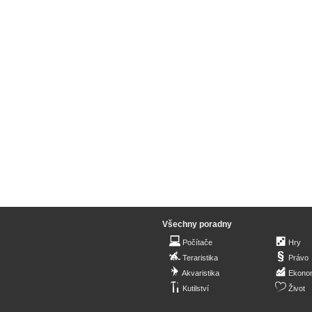
Všechny poradny
Počítače
Hry
Teraristika
Právo
Akvaristika
Ekono
Kutilství
Život