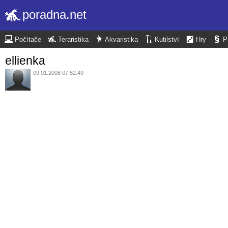
poradna.net
Počítače
Teraristika
Akvaristika
Kutilství
Hry
P
ellienka
09.01.2008 07:52:49