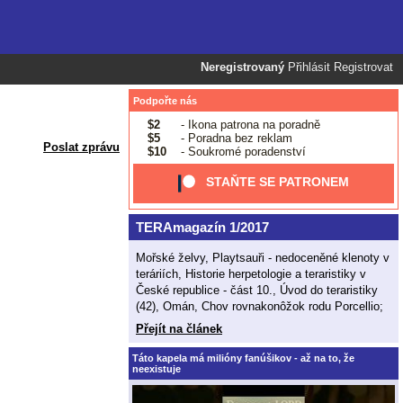
Neregistrovaný
Přihlásit
Registrovat
Podpořte nás
$2
- Ikona patrona na poradně
$5
- Poradna bez reklam
Poslat zprávu
$10
- Soukromé poradenství
STAŇTE SE PATRONEM
TERAmagazín 1/2017
Mořské želvy, Playtsauři - nedoceněné klenoty v
teráriích, Historie herpetologie a teraristiky v
České republice - část 10., Úvod do teraristiky
(42), Omán, Chov rovnakonôžok rodu Porcellio;
Přejít na článek
Táto kapela má milióny fanúšikov - až na to, že
neexistuje