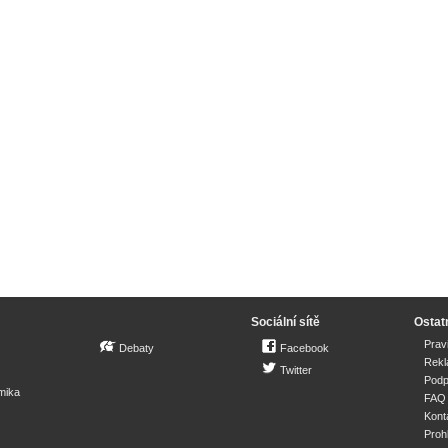
Sociální sítě
Ostat
Prav
Debaty
Facebook
Rek
Twitter
Podp
mika
FAQ
Kont
Proh