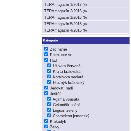
TERAmagazín 1/2017
(
4
)
TERAmagazín 2/2016
(
0
)
TERAmagazín 1/2016
(
0
)
TERAmagazín 5/2015
(
0
)
TERAmagazín 4/2015
(
0
)
Kategorie
Začínáme
Pochlubte se
Hadi
Užovka červená
Krajta královská
Korálovka sedlatá
Hroznýš královský
Jedovatí hadi
Ještěři
Agama vousatá
Gekončík noční
Leguán zelený
Chameleon jemenský
Krokodýli
Želvy