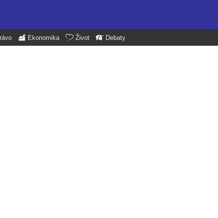
rávo
Ekonomika
Život
Debaty