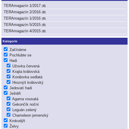
TERAmagazín 1/2017
(
4
)
TERAmagazín 2/2016
(
0
)
TERAmagazín 1/2016
(
0
)
TERAmagazín 5/2015
(
0
)
TERAmagazín 4/2015
(
0
)
Kategorie
Začínáme
Pochlubte se
Hadi
Užovka červená
Krajta královská
Korálovka sedlatá
Hroznýš královský
Jedovatí hadi
Ještěři
Agama vousatá
Gekončík noční
Leguán zelený
Chameleon jemenský
Krokodýli
Želvy