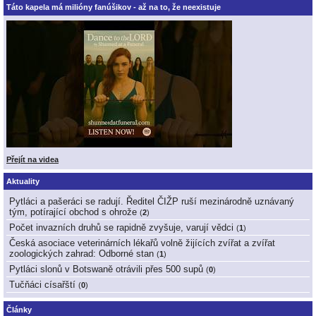
Táto kapela má milióny fanúšikov - až na to, že neexistuje
Přejít na videa
Aktuality
Pytláci a pašeráci se radují. Ředitel ČIŽP ruší mezinárodně uznávaný
tým, potírající obchod s ohrože
(
2
)
Počet invazních druhů se rapidně zvyšuje, varují vědci
(
1
)
Česká asociace veterinárních lékařů volně žijících zvířat a zvířat
zoologických zahrad: Odborné stan
(
1
)
Pytláci slonů v Botswaně otrávili přes 500 supů
(
0
)
Tučňáci císařští
(
0
)
Články