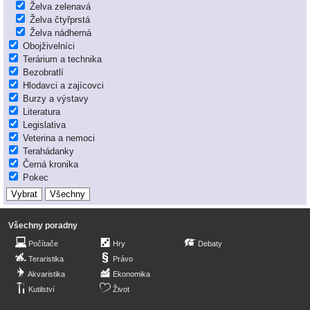
Želva zelenavá
Želva čtyřprstá
Želva nádherná
Obojživelníci
Terárium a technika
Bezobratlí
Hlodavci a zajícovci
Burzy a výstavy
Literatura
Legislativa
Veterina a nemoci
Terahádanky
Černá kronika
Pokec
Všechny poradny
Počítače
Hry
Debaty
Teraristika
Právo
Akvaristika
Ekonomika
Kutilství
Život