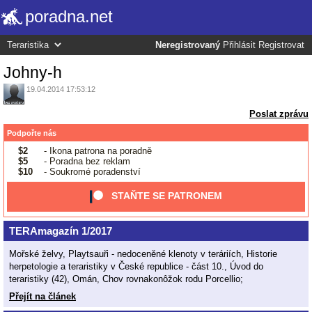
poradna.net
Neregistrovaný
Přihlásit
Registrovat
Johny-h
19.04.2014 17:53:12
Poslat zprávu
Podpořte nás
$2
- Ikona patrona na poradně
$5
- Poradna bez reklam
$10
- Soukromé poradenství
STAŇTE SE PATRONEM
TERAmagazín 1/2017
Mořské želvy, Playtsauři - nedoceněné klenoty v teráriích, Historie
herpetologie a teraristiky v České republice - část 10., Úvod do
teraristiky (42), Omán, Chov rovnakonôžok rodu Porcellio;
Přejít na článek