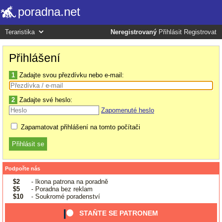
poradna.net
Neregistrovaný
Přihlásit
Registrovat
Přihlášení
1
Zadajte svou přezdívku nebo e-mail:
2
Zadajte své heslo:
Zapomenuté heslo
Zapamatovat přihlášení na tomto počítači
Podpořte nás
$2
- Ikona patrona na poradně
$5
- Poradna bez reklam
$10
- Soukromé poradenství
STAŇTE SE PATRONEM