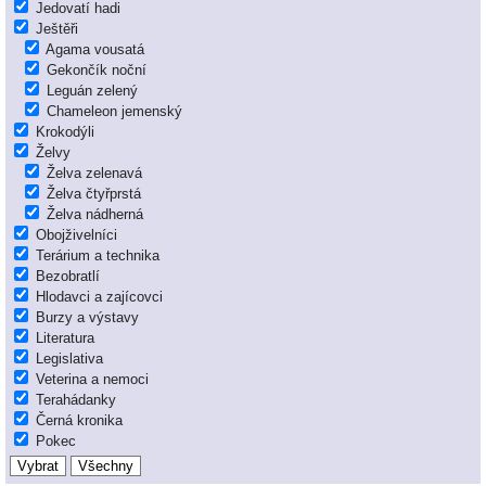
Jedovatí hadi
Ještěři
Agama vousatá
Gekončík noční
Leguán zelený
Chameleon jemenský
Krokodýli
Želvy
Želva zelenavá
Želva čtyřprstá
Želva nádherná
Obojživelníci
Terárium a technika
Bezobratlí
Hlodavci a zajícovci
Burzy a výstavy
Literatura
Legislativa
Veterina a nemoci
Terahádanky
Černá kronika
Pokec