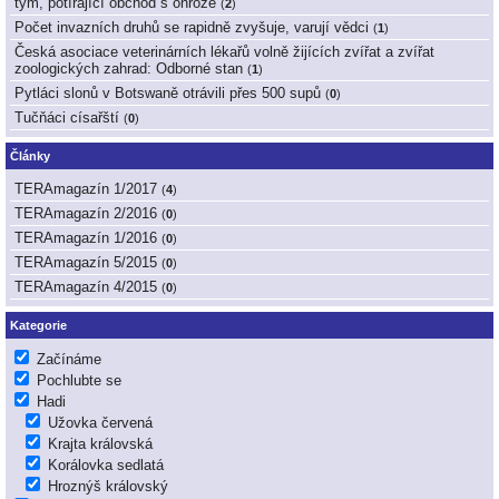
tým, potírající obchod s ohrože
(
2
)
Počet invazních druhů se rapidně zvyšuje, varují vědci
(
1
)
Česká asociace veterinárních lékařů volně žijících zvířat a zvířat
zoologických zahrad: Odborné stan
(
1
)
Pytláci slonů v Botswaně otrávili přes 500 supů
(
0
)
Tučňáci císařští
(
0
)
Články
TERAmagazín 1/2017
(
4
)
TERAmagazín 2/2016
(
0
)
TERAmagazín 1/2016
(
0
)
TERAmagazín 5/2015
(
0
)
TERAmagazín 4/2015
(
0
)
Kategorie
Začínáme
Pochlubte se
Hadi
Užovka červená
Krajta královská
Korálovka sedlatá
Hroznýš královský