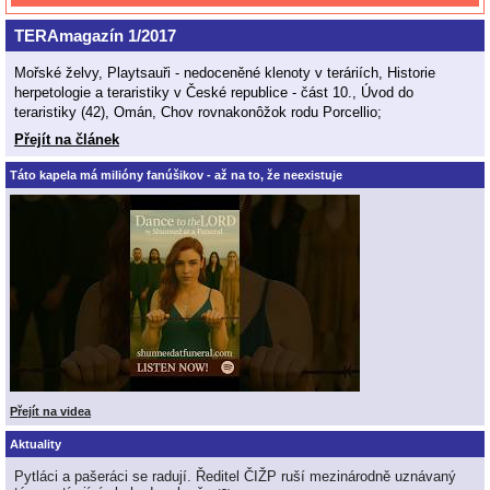
TERAmagazín 1/2017
Mořské želvy, Playtsauři - nedoceněné klenoty v teráriích, Historie
herpetologie a teraristiky v České republice - část 10., Úvod do
teraristiky (42), Omán, Chov rovnakonôžok rodu Porcellio;
Přejít na článek
Táto kapela má milióny fanúšikov - až na to, že neexistuje
Přejít na videa
Aktuality
Pytláci a pašeráci se radují. Ředitel ČIŽP ruší mezinárodně uznávaný