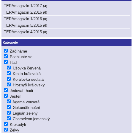
TERAmagazín 1/2017
(
4
)
TERAmagazín 2/2016
(
0
)
TERAmagazín 1/2016
(
0
)
TERAmagazín 5/2015
(
0
)
TERAmagazín 4/2015
(
0
)
Kategorie
Začínáme
Pochlubte se
Hadi
Užovka červená
Krajta královská
Korálovka sedlatá
Hroznýš královský
Jedovatí hadi
Ještěři
Agama vousatá
Gekončík noční
Leguán zelený
Chameleon jemenský
Krokodýli
Želvy