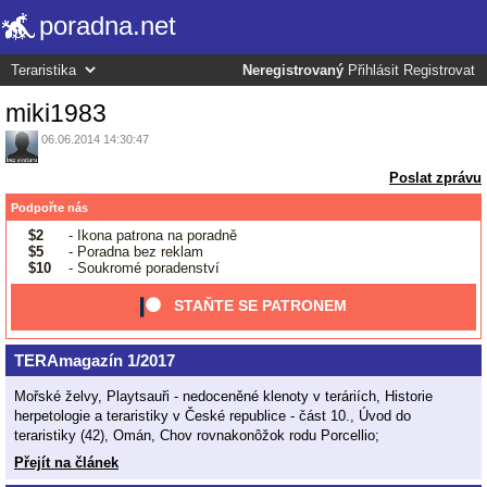
poradna.net
Neregistrovaný
Přihlásit
Registrovat
miki1983
06.06.2014 14:30:47
Poslat zprávu
Podpořte nás
$2
- Ikona patrona na poradně
$5
- Poradna bez reklam
$10
- Soukromé poradenství
STAŇTE SE PATRONEM
TERAmagazín 1/2017
Mořské želvy, Playtsauři - nedoceněné klenoty v teráriích, Historie
herpetologie a teraristiky v České republice - část 10., Úvod do
teraristiky (42), Omán, Chov rovnakonôžok rodu Porcellio;
Přejít na článek