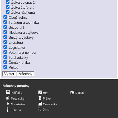
Želva zelenavá
Želva čtyřprstá
Želva nádherná
Obojživelníci
Terárium a technika
Bezobratlí
Hlodavci a zajícovci
Burzy a výstavy
Literatura
Legislativa
Veterina a nemoci
Terahádanky
Černá kronika
Pokec
Všechny poradny
Počítače
Hry
Debaty
Teraristika
Právo
Akvaristika
Ekonomika
Kutilství
Život