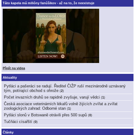
Táto kapela má milióny fanúšikov - až na to, že neexistuje
Přejít na videa
Aktuality
Pytláci a pašeráci se radují. Ředitel ČIŽP ruší mezinárodně uznávaný
tým, potírající obchod s ohrože
(
2
)
Počet invazních druhů se rapidně zvyšuje, varují vědci
(
1
)
Česká asociace veterinárních lékařů volně žijících zvířat a zvířat
zoologických zahrad: Odborné stan
(
1
)
Pytláci slonů v Botswaně otrávili přes 500 supů
(
0
)
Tučňáci císařští
(
0
)
Články