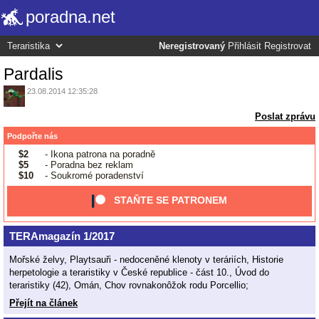
poradna.net
Neregistrovaný
Přihlásit
Registrovat
Pardalis
23.08.2014 12:35:28
Poslat zprávu
Podpořte nás
$2
- Ikona patrona na poradně
$5
- Poradna bez reklam
$10
- Soukromé poradenství
STAŇTE SE PATRONEM
TERAmagazín 1/2017
Mořské želvy, Playtsauři - nedoceněné klenoty v teráriích, Historie
herpetologie a teraristiky v České republice - část 10., Úvod do
teraristiky (42), Omán, Chov rovnakonôžok rodu Porcellio;
Přejít na článek