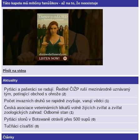
Táto kapela má milióny fanúšikov - až na to, že neexistuje
Přejít na videa
Aktuality
Pytláci a pašeráci se radují. Ředitel ČIŽP ruší mezinárodně uznávaný
tým, potírající obchod s ohrože
(
2
)
Počet invazních druhů se rapidně zvyšuje, varují vědci
(
1
)
Česká asociace veterinárních lékařů volně žijících zvířat a zvířat
zoologických zahrad: Odborné stan
(
1
)
Pytláci slonů v Botswaně otrávili přes 500 supů
(
0
)
Tučňáci císařští
(
0
)
Články