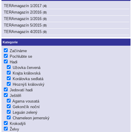
TERAmagazín 1/2017
(
4
)
TERAmagazín 2/2016
(
0
)
TERAmagazín 1/2016
(
0
)
TERAmagazín 5/2015
(
0
)
TERAmagazín 4/2015
(
0
)
Kategorie
Začínáme
Pochlubte se
Hadi
Užovka červená
Krajta královská
Korálovka sedlatá
Hroznýš královský
Jedovatí hadi
Ještěři
Agama vousatá
Gekončík noční
Leguán zelený
Chameleon jemenský
Krokodýli
Želvy