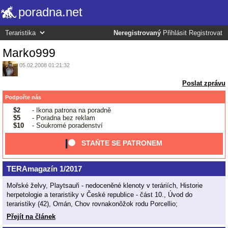
poradna.net
Neregistrovaný
Přihlásit
Registrovat
Marko999
05.02.2008 01:21:32
Poslat zprávu
Podpořte nás
$2
- Ikona patrona na poradně
$5
- Poradna bez reklam
$10
- Soukromé poradenství
STAŇTE SE PATRONEM
TERAmagazín 1/2017
Mořské želvy, Playtsauři - nedoceněné klenoty v teráriích, Historie
herpetologie a teraristiky v České republice - část 10., Úvod do
teraristiky (42), Omán, Chov rovnakonôžok rodu Porcellio;
Přejít na článek