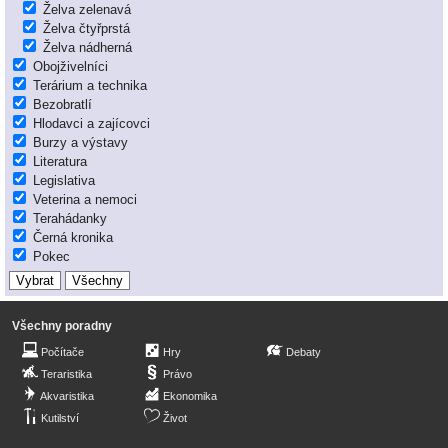
Želva zelenavá
Želva čtyřprstá
Želva nádherná
Obojživelníci
Terárium a technika
Bezobratlí
Hlodavci a zajícovci
Burzy a výstavy
Literatura
Legislativa
Veterina a nemoci
Terahádanky
Černá kronika
Pokec
Všechny poradny
Počítače
Hry
Debaty
Teraristika
Právo
Akvaristika
Ekonomika
Kutilství
Život