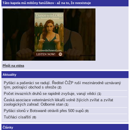
Táto kapela má milióny fanúšikov - až na to, že neexistuje
Přejít na videa
Aktuality
Pytláci a pašeráci se radují. Ředitel ČIŽP ruší mezinárodně uznávaný
tým, potírající obchod s ohrože
(
2
)
Počet invazních druhů se rapidně zvyšuje, varují vědci
(
1
)
Česká asociace veterinárních lékařů volně žijících zvířat a zvířat
zoologických zahrad: Odborné stan
(
1
)
Pytláci slonů v Botswaně otrávili přes 500 supů
(
0
)
Tučňáci císařští
(
0
)
Články