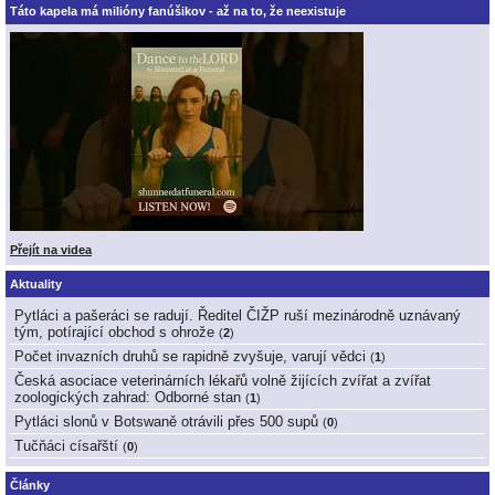
Táto kapela má milióny fanúšikov - až na to, že neexistuje
Přejít na videa
Aktuality
Pytláci a pašeráci se radují. Ředitel ČIŽP ruší mezinárodně uznávaný
tým, potírající obchod s ohrože
(
2
)
Počet invazních druhů se rapidně zvyšuje, varují vědci
(
1
)
Česká asociace veterinárních lékařů volně žijících zvířat a zvířat
zoologických zahrad: Odborné stan
(
1
)
Pytláci slonů v Botswaně otrávili přes 500 supů
(
0
)
Tučňáci císařští
(
0
)
Články