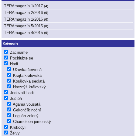
TERAmagazín 1/2017
(
4
)
TERAmagazín 2/2016
(
0
)
TERAmagazín 1/2016
(
0
)
TERAmagazín 5/2015
(
0
)
TERAmagazín 4/2015
(
0
)
Kategorie
Začínáme
Pochlubte se
Hadi
Užovka červená
Krajta královská
Korálovka sedlatá
Hroznýš královský
Jedovatí hadi
Ještěři
Agama vousatá
Gekončík noční
Leguán zelený
Chameleon jemenský
Krokodýli
Želvy