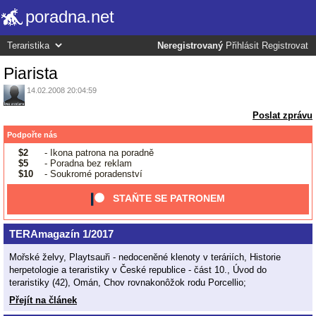
poradna.net
Neregistrovaný
Přihlásit
Registrovat
Piarista
14.02.2008 20:04:59
Poslat zprávu
Podpořte nás
$2
- Ikona patrona na poradně
$5
- Poradna bez reklam
$10
- Soukromé poradenství
STAŇTE SE PATRONEM
TERAmagazín 1/2017
Mořské želvy, Playtsauři - nedoceněné klenoty v teráriích, Historie
herpetologie a teraristiky v České republice - část 10., Úvod do
teraristiky (42), Omán, Chov rovnakonôžok rodu Porcellio;
Přejít na článek