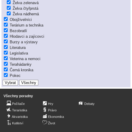
Želva zelenavá
Želva čtyřprstá
Želva nádherná
Obojživelníci
Terárium a technika
Bezobratlí
Hlodavci a zajícovci
Burzy a výstavy
Literatura
Legislativa
Veterina a nemoci
Terahádanky
Černá kronika
Pokec
Všechny poradny
Počítače
Hry
Debaty
Teraristika
Právo
Akvaristika
Ekonomika
Kutilství
Život