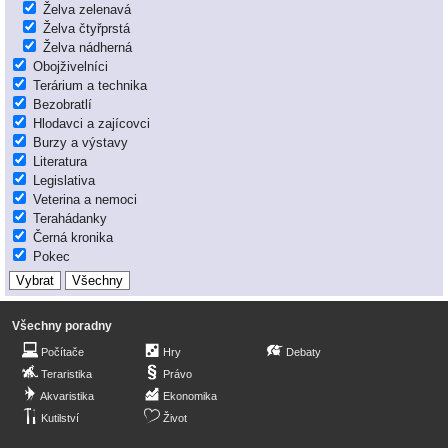
Želva zelenavá
Želva čtyřprstá
Želva nádherná
Obojživelníci
Terárium a technika
Bezobratlí
Hlodavci a zajícovci
Burzy a výstavy
Literatura
Legislativa
Veterina a nemoci
Terahádanky
Černá kronika
Pokec
Všechny poradny
Počítače
Hry
Debaty
Teraristika
Právo
Akvaristika
Ekonomika
Kutilství
Život