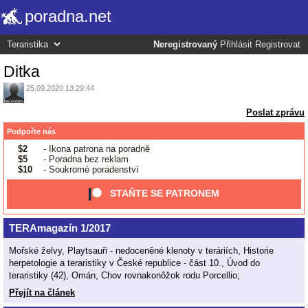
poradna.net
Neregistrovaný
Přihlásit
Registrovat
Ditka
25.09.2020 13:29:44
Poslat zprávu
Podpořte nás
$2
- Ikona patrona na poradně
$5
- Poradna bez reklam
$10
- Soukromé poradenství
STAŇTE SE PATRONEM
TERAmagazín 1/2017
Mořské želvy, Playtsauři - nedoceněné klenoty v teráriích, Historie
herpetologie a teraristiky v České republice - část 10., Úvod do
teraristiky (42), Omán, Chov rovnakonôžok rodu Porcellio;
Přejít na článek