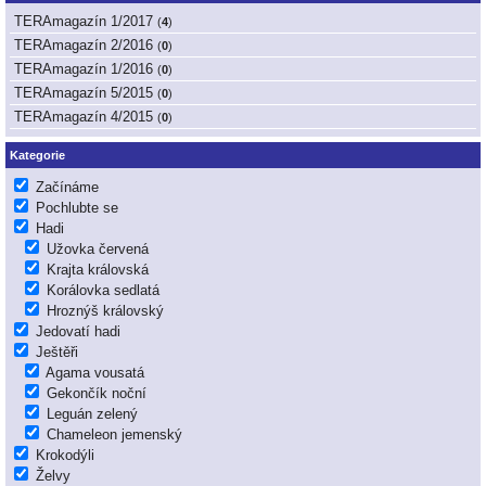
TERAmagazín 1/2017
(
4
)
TERAmagazín 2/2016
(
0
)
TERAmagazín 1/2016
(
0
)
TERAmagazín 5/2015
(
0
)
TERAmagazín 4/2015
(
0
)
Kategorie
Začínáme
Pochlubte se
Hadi
Užovka červená
Krajta královská
Korálovka sedlatá
Hroznýš královský
Jedovatí hadi
Ještěři
Agama vousatá
Gekončík noční
Leguán zelený
Chameleon jemenský
Krokodýli
Želvy