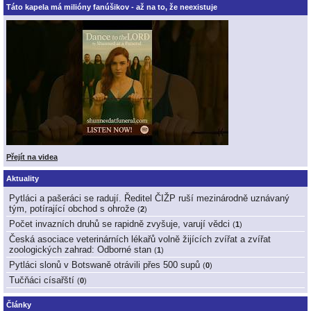
Táto kapela má milióny fanúšikov - až na to, že neexistuje
Přejít na videa
Aktuality
Pytláci a pašeráci se radují. Ředitel ČIŽP ruší mezinárodně uznávaný
tým, potírající obchod s ohrože
(
2
)
Počet invazních druhů se rapidně zvyšuje, varují vědci
(
1
)
Česká asociace veterinárních lékařů volně žijících zvířat a zvířat
zoologických zahrad: Odborné stan
(
1
)
Pytláci slonů v Botswaně otrávili přes 500 supů
(
0
)
Tučňáci císařští
(
0
)
Články