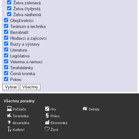
Želva zelenavá
Želva čtyřprstá
Želva nádherná
Obojživelníci
Terárium a technika
Bezobratlí
Hlodavci a zajícovci
Burzy a výstavy
Literatura
Legislativa
Veterina a nemoci
Terahádanky
Černá kronika
Pokec
Všechny poradny
Počítače
Hry
Debaty
Teraristika
Právo
Akvaristika
Ekonomika
Kutilství
Život