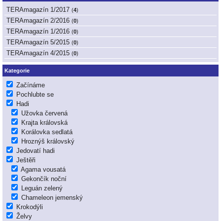
TERAmagazín 1/2017
(
4
)
TERAmagazín 2/2016
(
0
)
TERAmagazín 1/2016
(
0
)
TERAmagazín 5/2015
(
0
)
TERAmagazín 4/2015
(
0
)
Kategorie
Začínáme
Pochlubte se
Hadi
Užovka červená
Krajta královská
Korálovka sedlatá
Hroznýš královský
Jedovatí hadi
Ještěři
Agama vousatá
Gekončík noční
Leguán zelený
Chameleon jemenský
Krokodýli
Želvy