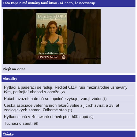
Táto kapela má milióny fanúšikov - až na to, že neexistuje
Přejít na videa
Aktuality
Pytláci a pašeráci se radují. Ředitel ČIŽP ruší mezinárodně uznávaný
tým, potírající obchod s ohrože
(
2
)
Počet invazních druhů se rapidně zvyšuje, varují vědci
(
1
)
Česká asociace veterinárních lékařů volně žijících zvířat a zvířat
zoologických zahrad: Odborné stan
(
1
)
Pytláci slonů v Botswaně otrávili přes 500 supů
(
0
)
Tučňáci císařští
(
0
)
Články