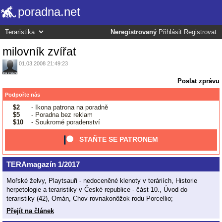
poradna.net
Neregistrovaný
Přihlásit
Registrovat
milovník zvířat
01.03.2008 21:49:23
Poslat zprávu
Podpořte nás
$2
- Ikona patrona na poradně
$5
- Poradna bez reklam
$10
- Soukromé poradenství
STAŇTE SE PATRONEM
TERAmagazín 1/2017
Mořské želvy, Playtsauři - nedoceněné klenoty v teráriích, Historie
herpetologie a teraristiky v České republice - část 10., Úvod do
teraristiky (42), Omán, Chov rovnakonôžok rodu Porcellio;
Přejít na článek