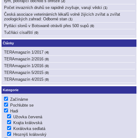
tým, potírající obchod s ohrože
(
2
)
Počet invazních druhů se rapidně zvyšuje, varují vědci
(
1
)
Česká asociace veterinárních lékařů volně žijících zvířat a zvířat
zoologických zahrad: Odborné stan
(
1
)
Pytláci slonů v Botswaně otrávili přes 500 supů
(
0
)
Tučňáci císařští
(
0
)
Články
TERAmagazín 1/2017
(
4
)
TERAmagazín 2/2016
(
0
)
TERAmagazín 1/2016
(
0
)
TERAmagazín 5/2015
(
0
)
TERAmagazín 4/2015
(
0
)
Kategorie
Začínáme
Pochlubte se
Hadi
Užovka červená
Krajta královská
Korálovka sedlatá
Hroznýš královský