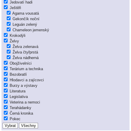
Jedovatí hadi
Ještěři
Agama vousatá
Gekončík noční
Leguán zelený
Chameleon jemenský
Krokodýli
Želvy
Želva zelenavá
Želva čtyřprstá
Želva nádherná
Obojživelníci
Terárium a technika
Bezobratlí
Hlodavci a zajícovci
Burzy a výstavy
Literatura
Legislativa
Veterina a nemoci
Terahádanky
Černá kronika
Pokec