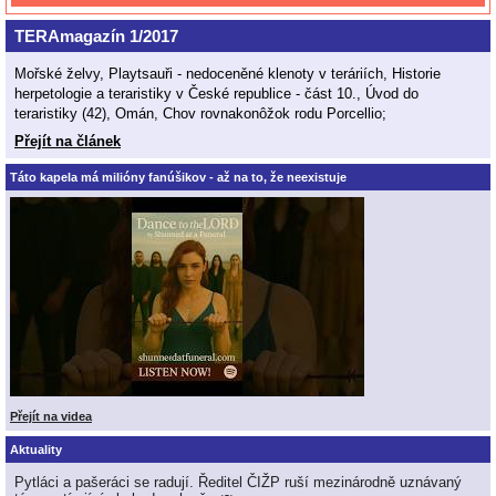
TERAmagazín 1/2017
Mořské želvy, Playtsauři - nedoceněné klenoty v teráriích, Historie
herpetologie a teraristiky v České republice - část 10., Úvod do
teraristiky (42), Omán, Chov rovnakonôžok rodu Porcellio;
Přejít na článek
Táto kapela má milióny fanúšikov - až na to, že neexistuje
Přejít na videa
Aktuality
Pytláci a pašeráci se radují. Ředitel ČIŽP ruší mezinárodně uznávaný