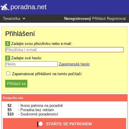
poradna.net
Neregistrovaný
Přihlásit
Registrovat
Přihlášení
1
Zadajte svou přezdívku nebo e-mail:
2
Zadajte své heslo:
Zapomenuté heslo
Zapamatovat přihlášení na tomto počítači
Podpořte nás
$2
- Ikona patrona na poradně
$5
- Poradna bez reklam
$10
- Soukromé poradenství
STAŇTE SE PATRONEM