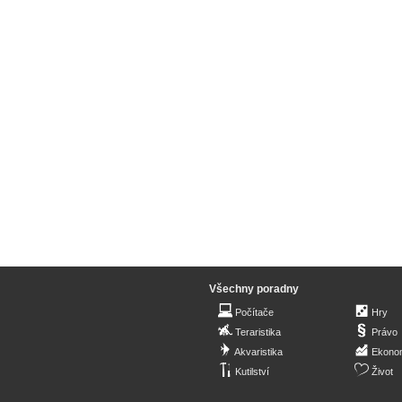
Všechny poradny
Počítače
Hry
Teraristika
Právo
Akvaristika
Ekono
Kutilství
Život