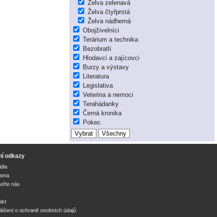
Želva zelenavá
Želva čtyřprstá
Želva nádherná
Obojživelníci
Terárium a technika
Bezobratlí
Hlodavci a zajícovci
Burzy a výstavy
Literatura
Legislativa
Veterina a nemoci
Terahádanky
Černá kronika
Pokec
ní odkazy
idla
lama
ořte nás
akt
lášení o ochraně osobních údajů