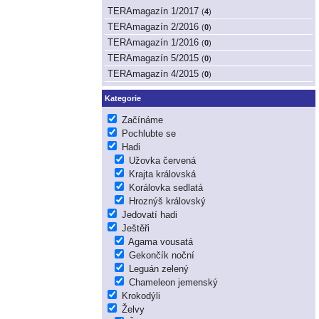
TERAmagazín 1/2017
(
4
)
TERAmagazín 2/2016
(
0
)
TERAmagazín 1/2016
(
0
)
TERAmagazín 5/2015
(
0
)
TERAmagazín 4/2015
(
0
)
Kategorie
Začínáme
Pochlubte se
Hadi
Užovka červená
Krajta královská
Korálovka sedlatá
Hroznýš královský
Jedovatí hadi
Ještěři
Agama vousatá
Gekončík noční
Leguán zelený
Chameleon jemenský
Krokodýli
Želvy