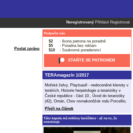
Neregistrovaný
Přihlásit
Registrovat
Podpořte nás
$2
- Ikona patrona na poradně
$5
- Poradna bez reklam
Poslat zprávu
$10
- Soukromé poradenství
STAŇTE SE PATRONEM
TERAmagazín 1/2017
Mořské želvy, Playtsauři - nedoceněné klenoty v
teráriích, Historie herpetologie a teraristiky v
České republice - část 10., Úvod do teraristiky
(42), Omán, Chov rovnakonôžok rodu Porcellio;
Přejít na článek
Táto kapela má milióny fanúšikov - až na to, že
neexistuje