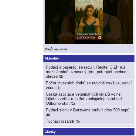
Přejít na videa
Aktuality
Pytláci a pašeráci se radují. Ředitel ČIŽP ruší
mezinárodně uznávaný tým, potírající obchod s
ohrože
(
2
)
Počet invazních druhů se rapidně zvyšuje, varují
vědci
(
1
)
Česká asociace veterinárních lékařů volně
žijících zvířat a zvířat zoologických zahrad:
Odborné stan
(
1
)
Pytláci slonů v Botswaně otrávili přes 500 supů
(
0
)
Tučňáci císařští
(
0
)
Články