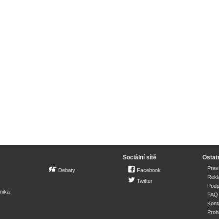
Sociální sítě
Ostat
Prav
Debaty
Facebook
Rek
Twitter
Podp
mika
FAQ
Kont
Proh