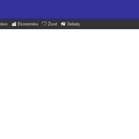
rávo
Ekonomika
Život
Debaty