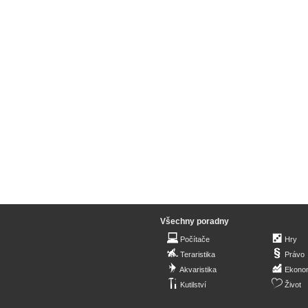
Všechny poradny
Počítače
Hry
Teraristika
Právo
Akvaristika
Ekono
Kutilství
Život