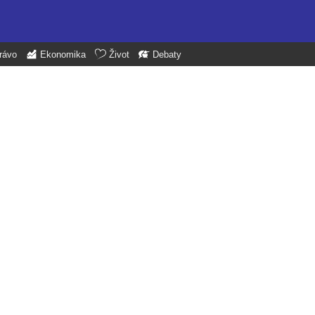
rávo
Ekonomika
Život
Debaty