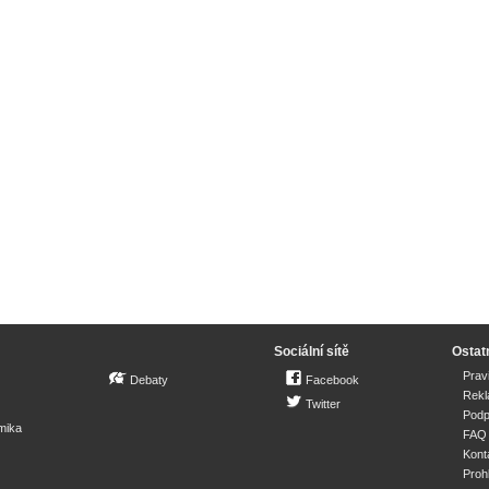
Sociální sítě
Ostat
Prav
Debaty
Facebook
Rek
Twitter
Podp
mika
FAQ
Kont
Proh