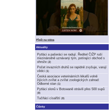
Přejít na videa
Aktuality
Pytláci a pašeráci se radují. Ředitel ČIŽP ruší
mezinárodně uznávaný tým, potírající obchod s
ohrože
(
2
)
Počet invazních druhů se rapidně zvyšuje, varují
vědci
(
1
)
Česká asociace veterinárních lékařů volně
žijících zvířat a zvířat zoologických zahrad:
Odborné stan
(
1
)
Pytláci slonů v Botswaně otrávili přes 500 supů
(
0
)
Tučňáci císařští
(
0
)
Články