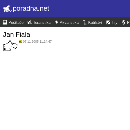
poradna.net
Počítače
Teraristika
Akvaristika
Kutilství
Hry
P
Jan Fiala
07.11.2005 11:14:47