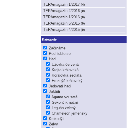
TERAmagazín 1/2017
(
4
)
TERAmagazín 2/2016
(
0
)
TERAmagazín 1/2016
(
0
)
TERAmagazín 5/2015
(
0
)
TERAmagazín 4/2015
(
0
)
Kategorie
Začínáme
Pochlubte se
Hadi
Užovka červená
Krajta královská
Korálovka sedlatá
Hroznýš královský
Jedovatí hadi
Ještěři
Agama vousatá
Gekončík noční
Leguán zelený
Chameleon jemenský
Krokodýli
Želvy