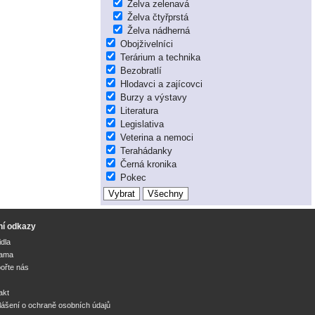
Želva zelenavá
Želva čtyřprstá
Želva nádherná
Obojživelníci
Terárium a technika
Bezobratlí
Hlodavci a zajícovci
Burzy a výstavy
Literatura
Legislativa
Veterina a nemoci
Terahádanky
Černá kronika
Pokec
ní odkazy
idla
lama
ořte nás
akt
lášení o ochraně osobních údajů