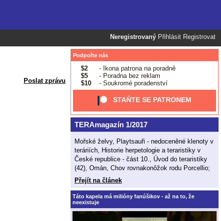
Neregistrovaný
Přihlásit
Registrovat
Podpořte nás
$2
- Ikona patrona na poradně
$5
- Poradna bez reklam
Poslat zprávu
$10
- Soukromé poradenství
STAŇTE SE PATRONEM
TERAmagazín 1/2017
Mořské želvy, Playtsauři - nedoceněné klenoty v
teráriích, Historie herpetologie a teraristiky v
České republice - část 10., Úvod do teraristiky
(42), Omán, Chov rovnakonôžok rodu Porcellio;
Přejít na článek
Táto kapela má milióny fanúšikov - až na to, že
neexistuje