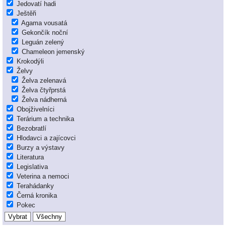
Jedovatí hadi
Ještěři
Agama vousatá
Gekončík noční
Leguán zelený
Chameleon jemenský
Krokodýli
Želvy
Želva zelenavá
Želva čtyřprstá
Želva nádherná
Obojživelníci
Terárium a technika
Bezobratlí
Hlodavci a zajícovci
Burzy a výstavy
Literatura
Legislativa
Veterina a nemoci
Terahádanky
Černá kronika
Pokec