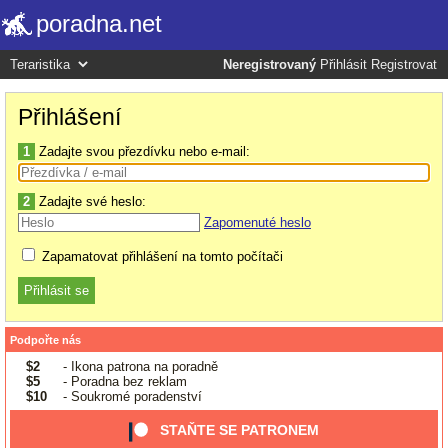
poradna.net
Neregistrovaný
Přihlásit
Registrovat
Přihlášení
1
Zadajte svou přezdívku nebo e-mail:
2
Zadajte své heslo:
Zapomenuté heslo
Zapamatovat přihlášení na tomto počítači
Podpořte nás
$2
- Ikona patrona na poradně
$5
- Poradna bez reklam
$10
- Soukromé poradenství
STAŇTE SE PATRONEM