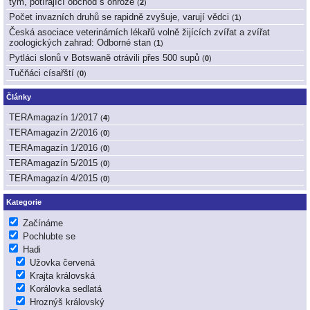
tým, potírající obchod s ohrože
(
2
)
Počet invazních druhů se rapidně zvyšuje, varují vědci
(
1
)
Česká asociace veterinárních lékařů volně žijících zvířat a zvířat
zoologických zahrad: Odborné stan
(
1
)
Pytláci slonů v Botswaně otrávili přes 500 supů
(
0
)
Tučňáci císařští
(
0
)
Články
TERAmagazín 1/2017
(
4
)
TERAmagazín 2/2016
(
0
)
TERAmagazín 1/2016
(
0
)
TERAmagazín 5/2015
(
0
)
TERAmagazín 4/2015
(
0
)
Kategorie
Začínáme
Pochlubte se
Hadi
Užovka červená
Krajta královská
Korálovka sedlatá
Hroznýš královský