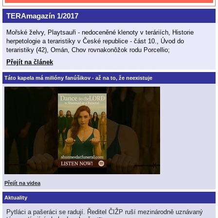
TERAmagazín 1/2017
Mořské želvy, Playtsauři - nedoceněné klenoty v teráriích, Historie
herpetologie a teraristiky v České republice - část 10., Úvod do
teraristiky (42), Omán, Chov rovnakonôžok rodu Porcellio;
Přejít na článek
Táto kapela má milióny fanúšikov - až na to, že neexistuje
Přejít na videa
Aktuality
Pytláci a pašeráci se radují. Ředitel ČIŽP ruší mezinárodně uznávaný