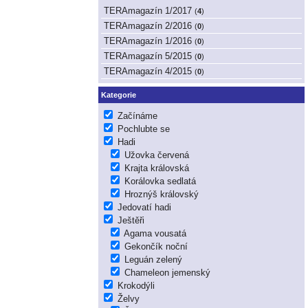
TERAmagazín 1/2017
(
4
)
TERAmagazín 2/2016
(
0
)
TERAmagazín 1/2016
(
0
)
TERAmagazín 5/2015
(
0
)
TERAmagazín 4/2015
(
0
)
Kategorie
Začínáme
Pochlubte se
Hadi
Užovka červená
Krajta královská
Korálovka sedlatá
Hroznýš královský
Jedovatí hadi
Ještěři
Agama vousatá
Gekončík noční
Leguán zelený
Chameleon jemenský
Krokodýli
Želvy