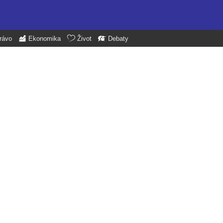
rávo
Ekonomika
Život
Debaty