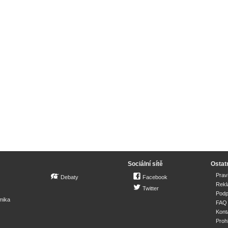
Sociální sítě
Ostat
Prav
Debaty
Facebook
Rek
Twitter
Podp
mika
FAQ
Kont
Proh