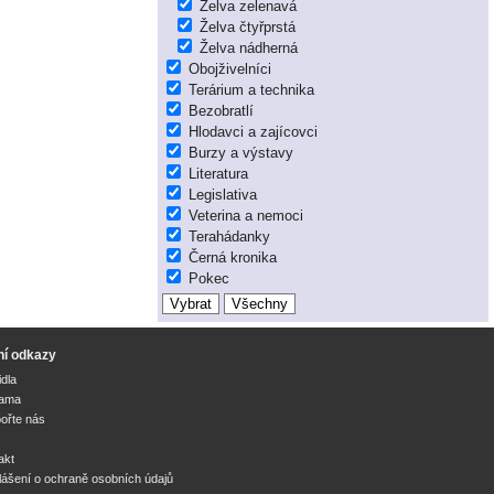
Želva zelenavá
Želva čtyřprstá
Želva nádherná
Obojživelníci
Terárium a technika
Bezobratlí
Hlodavci a zajícovci
Burzy a výstavy
Literatura
Legislativa
Veterina a nemoci
Terahádanky
Černá kronika
Pokec
ní odkazy
idla
lama
ořte nás
akt
lášení o ochraně osobních údajů