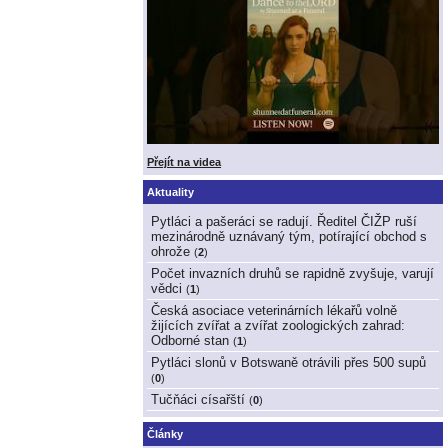
Přejít na videa
Aktuality
Pytláci a pašeráci se radují. Ředitel ČIŽP ruší
mezinárodně uznávaný tým, potírající obchod s
ohrože
(
2
)
Počet invazních druhů se rapidně zvyšuje, varují
vědci
(
1
)
Česká asociace veterinárních lékařů volně
žijících zvířat a zvířat zoologických zahrad:
Odborné stan
(
1
)
Pytláci slonů v Botswaně otrávili přes 500 supů
(
0
)
Tučňáci císařští
(
0
)
Články