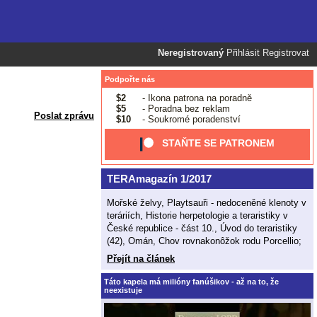
Neregistrovaný
Přihlásit
Registrovat
Podpořte nás
$2
- Ikona patrona na poradně
$5
- Poradna bez reklam
Poslat zprávu
$10
- Soukromé poradenství
STAŇTE SE PATRONEM
TERAmagazín 1/2017
Mořské želvy, Playtsauři - nedoceněné klenoty v
teráriích, Historie herpetologie a teraristiky v
České republice - část 10., Úvod do teraristiky
(42), Omán, Chov rovnakonôžok rodu Porcellio;
Přejít na článek
Táto kapela má milióny fanúšikov - až na to, že
neexistuje