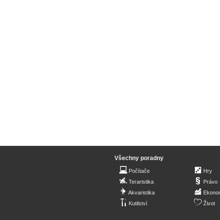
Všechny poradny
Počítače
Hry
Teraristika
Právo
Akvaristika
Ekono
Kutilství
Život